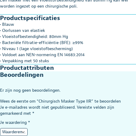
Een masker met een vloeistofbestendigheid van 80mm Hg kan wel
worden ingezet op een chirurgische poli.
Productspecificaties
• Blauw
• Oorlussen van elastiek
• Vloeistofbestendigheid: 80mm Hg
• Bacteriële filtratie-efficiëntie (BFE): ≥99%
• Niveau 1 (lage vloeistofbescherming)
• Voldoet aan NEN-normering EN 14683:2014
• Verpakking met 50 stuks
Productattributen
Beoordelingen
Er zijn nog geen beoordelingen.
Wees de eerste om “Chirurgisch Masker Type IIR” te beoordelen
Je e-mailadres wordt niet gepubliceerd.
Vereiste velden zijn
gemarkeerd met
*
Je waardering
*