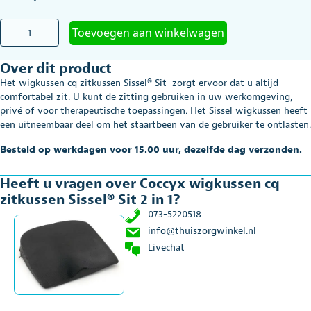
Coccyx
Toevoegen aan winkelwagen
wigkussen
cq
Over dit product
zitkussen
Sissel®
Het wigkussen cq zitkussen Sissel® Sit zorgt ervoor dat u altijd
Sit
comfortabel zit. U kunt de zitting gebruiken in uw werkomgeving,
2
privé of voor therapeutische toepassingen. Het Sissel wigkussen heeft
in
een uitneembaar deel om het staartbeen van de gebruiker te ontlasten.
1
aantal
Besteld op werkdagen voor 15.00 uur, dezelfde dag verzonden.
Heeft u vragen over Coccyx wigkussen cq
zitkussen Sissel® Sit 2 in 1?
073-5220518
info@thuiszorgwinkel.nl
Livechat