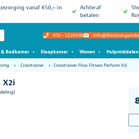
 bezorging vanaf €50,= in
Achteraf
Sh
betalen
Ro
073 - 5220518
info@thuiszorgwinke
t & Badkamer
Slaapkamer
Wonen
Hulpmiddelen
ining
>
Crosstrainer
>
Crosstrainer Flow Fitness Perform X2i
 X2i
deling)
Cros
Flow
Fitn
Perf