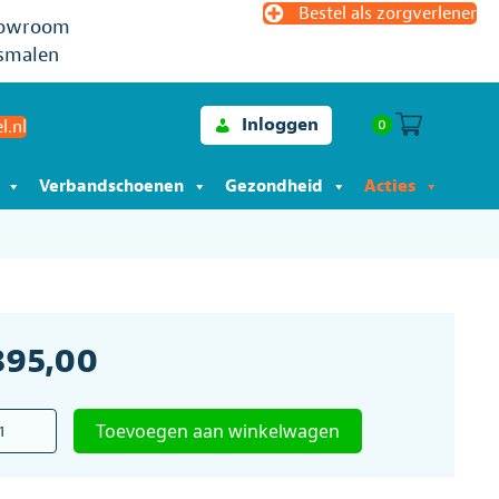
Bestel als zorgverlener
owroom
smalen
Inloggen
0
l.nl
Verbandschoenen
Gezondheid
Acties
895,00
strainer
Toevoegen aan winkelwagen
ess
orm