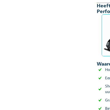
Heeft
X2i
Perfo
aant
Waaro
Ho
Ee
Sh
uu
Gr
Be