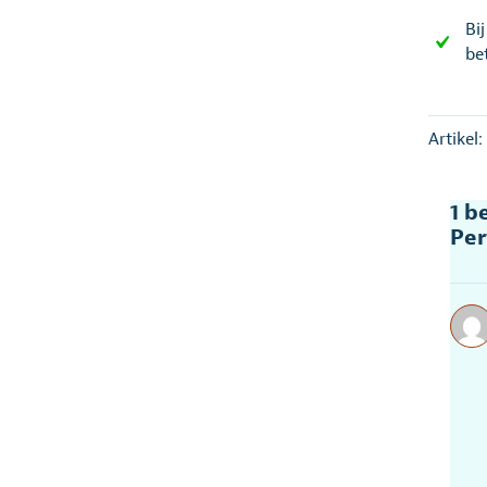
Bi
be
Artikel
1 b
Per