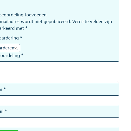
beoordeling toevoegen
-mailadres wordt niet gepubliceerd.
Vereiste velden zijn
arkeerd met
*
aardering
*
eoordeling
*
am
*
il
*