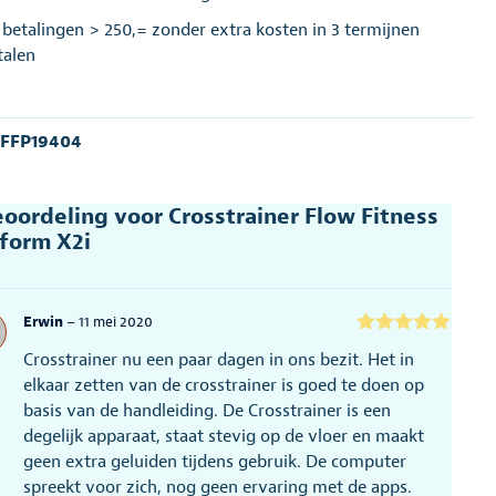
j betalingen > 250,= zonder extra kosten in 3 termijnen
talen
:
FFP19404
eoordeling voor
Crosstrainer Flow Fitness
form X2i
Erwin
–
11 mei 2020
Gewaardeerd
Crosstrainer nu een paar dagen in ons bezit. Het in
5
uit 5
elkaar zetten van de crosstrainer is goed te doen op
basis van de handleiding. De Crosstrainer is een
degelijk apparaat, staat stevig op de vloer en maakt
geen extra geluiden tijdens gebruik. De computer
spreekt voor zich, nog geen ervaring met de apps.