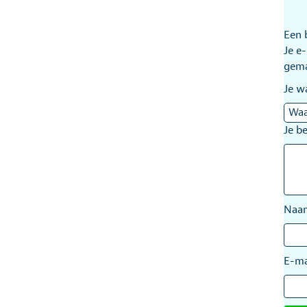
Een 
Je e
gem
Je w
Je b
Na
E-ma