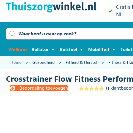
Gratis
NL
Producten
zoeken
Welkom
Rollator
Rolstoel
Mobiliteit
Toile
Home
>
Gezondheid
>
Fitheid & Herstel
>
Fitness & tra
Crosstrainer Flow Fitness Perform
Beoordeling toevoegen
(
1
klantbeoor
Gewaardeerd
1
5.00
op 5
gebaseerd
op
klantbeoordel
ing