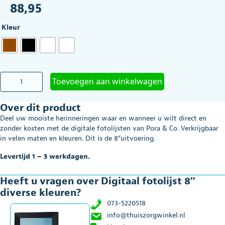
88,95
Kleur
Digitaal
Toevoegen aan winkelwagen
fotolijst
8"
Over dit product
diverse
kleuren
Deel uw mooiste herinneringen waar en wanneer u wilt direct en
aantal
zonder kosten met de digitale fotolijsten van Pora & Co. Verkrijgbaar
in velen maten en kleuren. Dit is de 8″uitvoering.
Levertijd 1 – 3 werkdagen.
Heeft u vragen over Digitaal fotolijst 8″
diverse kleuren?
073-5220518
info@thuiszorgwinkel.nl