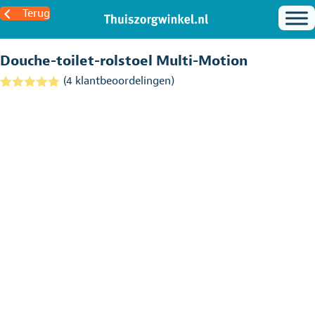
Terug
Douche-toilet-rolstoel Multi-Motion
(
4
klantbeoordelingen)
Gewaardeerd
4
5.00
op 5
gebaseerd
op
klantbeoordel
ingen