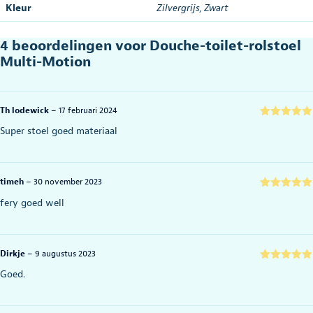
Kleur
Zilvergrijs
,
Zwart
4 beoordelingen voor
Douche-toilet-rolstoel
Multi-Motion
Th lodewick
–
17 februari 2024
Gewaardeerd
Super stoel goed materiaal
5
uit 5
timeh
–
30 november 2023
Gewaardeerd
fery goed well
5
uit 5
Dirkje
–
9 augustus 2023
Gewaardeerd
Goed.
5
uit 5