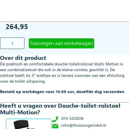
264,95
Douche-
Toevoegen aan winkelwagen
toilet-
rolstoel
Over dit product
Multi-
Motion
De praktisch en comfortabele douche-toiletrolstoel Multi Motion is
aantal
een combinatiestoel die ook in de kleine ruimtes geschikt is. De
rolstoel heeft 4x 5″ wieltjes en is tevens voorzien van een afsluiting
voor de toilet uitsparing.
Besteld op werkdagen voor 14.00 uur, dezelfde dag verzonden.
Heeft u vragen over Douche-toilet-rolstoel
Multi-Motion?
073-5220518
info@thuiszorgwinkel.nl