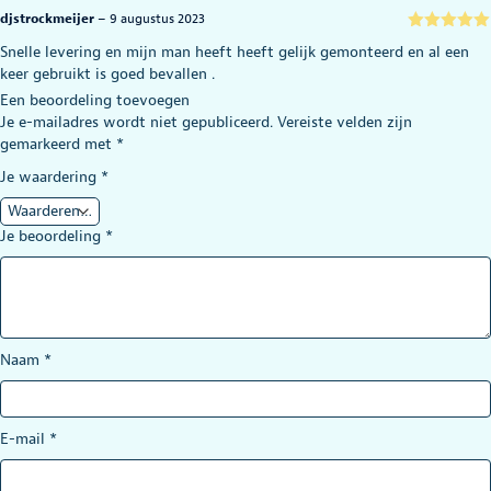
djstrockmeijer
–
9 augustus 2023
Gewaardeerd
Snelle levering en mijn man heeft heeft gelijk gemonteerd en al een
5
uit 5
keer gebruikt is goed bevallen .
Een beoordeling toevoegen
Je e-mailadres wordt niet gepubliceerd.
Vereiste velden zijn
gemarkeerd met
*
Je waardering
*
Je beoordeling
*
Naam
*
E-mail
*