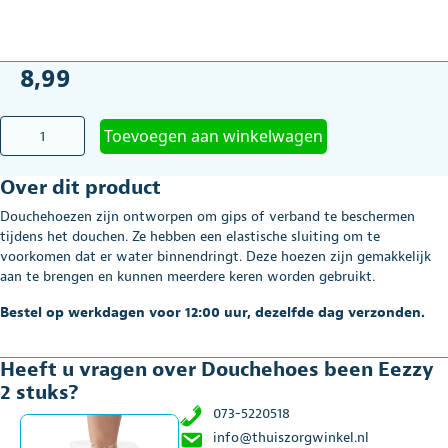
8,99
Douchehoes
Toevoegen aan winkelwagen
been
Eezzy
Over dit product
2
stuks
Douchehoezen zijn ontworpen om gips of verband te beschermen
aantal
tijdens het douchen. Ze hebben een elastische sluiting om te
voorkomen dat er water binnendringt. Deze hoezen zijn gemakkelijk
aan te brengen en kunnen meerdere keren worden gebruikt.
Bestel op werkdagen voor 12:00 uur, dezelfde dag verzonden.
Heeft u vragen over Douchehoes been Eezzy
2 stuks?
073-5220518
info@thuiszorgwinkel.nl