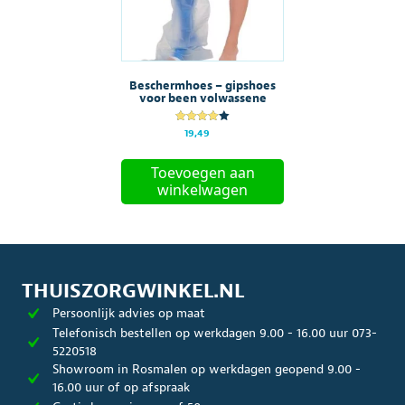
Beschermhoes – gipshoes
voor been volwassene
Gewaarde
19,49
erd
4.00
uit 5
Toevoegen aan
winkelwagen
THUISZORGWINKEL.NL
Persoonlijk advies op maat
Telefonisch bestellen op werkdagen 9.00 - 16.00 uur 073-
5220518
Showroom in Rosmalen op werkdagen geopend 9.00 -
16.00 uur of op afspraak