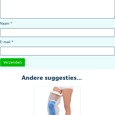
Naam
*
E-mail
*
Andere suggesties…