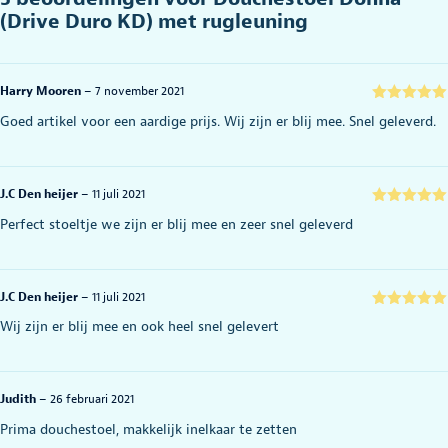
(Drive Duro KD) met rugleuning
Harry Mooren
–
7 november 2021
Gewaardeerd
Goed artikel voor een aardige prijs. Wij zijn er blij mee. Snel geleverd.
5
uit 5
J.C Den heijer
–
11 juli 2021
Gewaardeerd
Perfect stoeltje we zijn er blij mee en zeer snel geleverd
5
uit 5
J.C Den heijer
–
11 juli 2021
Gewaardeerd
Wij zijn er blij mee en ook heel snel gelevert
5
uit 5
Judith
–
26 februari 2021
Prima douchestoel, makkelijk inelkaar te zetten