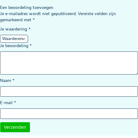
Een beoordeling toevoegen
Je e-mailadres wordt niet gepubliceerd.
Vereiste velden zijn
jae de wit
–
10 augustus 2020
gemarkeerd met
*
Gewaardeerd
prima artikel, makkelijk te monteren.
5
uit 5
Je waardering
*
Je beoordeling
*
Naam
*
E-mail
*