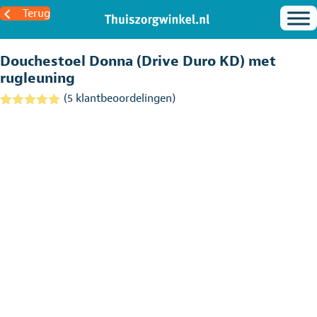
Terug
Douchestoel Donna (Drive Duro KD) met
rugleuning
(
5
klantbeoordelingen)
Gewaardeerd
4
5.00
op 5
gebaseerd
op
klantbeoordel
ingen