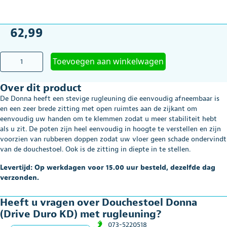
62,99
Douchestoel
Toevoegen aan winkelwagen
Donna
(Drive
Over dit product
Duro
KD)
De Donna heeft een stevige rugleuning die eenvoudig afneembaar is
met
en een zeer brede zitting met open ruimtes aan de zijkant om
rugleuning
eenvoudig uw handen om te klemmen zodat u meer stabiliteit hebt
aantal
als u zit. De poten zijn heel eenvoudig in hoogte te verstellen en zijn
voorzien van rubberen doppen zodat uw vloer geen schade ondervindt
van de douchestoel. Ook is de zitting in diepte in te stellen.
Levertijd: Op werkdagen voor 15.00 uur besteld, dezelfde dag
verzonden.
Heeft u vragen over Douchestoel Donna
(Drive Duro KD) met rugleuning?
073-5220518