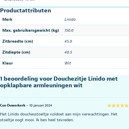
Productattributen
Merk
Linido
Max. gebruikersgewicht (kg)
150.0
Zitbreedte (cm)
45.0
Zitdiepte (cm)
40.5
Kleur
Wit
1 beoordeling voor
Douchezitje Linido met
opklapbare armleuningen wit
Con Ouwerkerk
–
10 januari 2024
Gewaardeerd
Het Linido douchesstoeltje voldoet aan mijn verwachtingen. Het
5
uit 5
stoeltje oogt mooi. Ik ben heel tevreden.