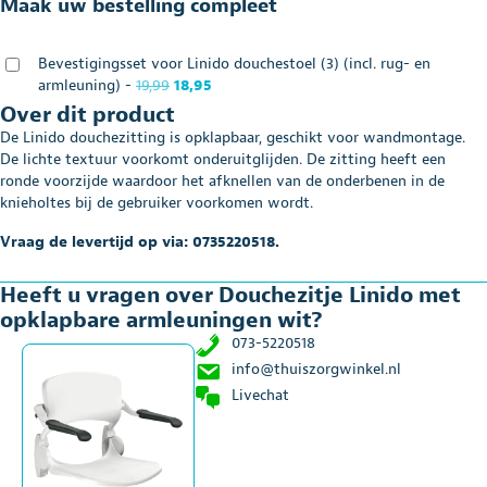
Maak uw bestelling compleet
armleuningen
wit
aantal
Bevestigingsset voor Linido douchestoel (3) (incl. rug- en
Oorspronkelijke
Huidige
armleuning)
-
19,99
18,95
prijs
prijs
Over dit product
was:
is:
De Linido douchezitting is opklapbaar, geschikt voor wandmontage.
€19,99.
€18,95.
De lichte textuur voorkomt onderuitglijden. De zitting heeft een
ronde voorzijde waardoor het afknellen van de onderbenen in de
knieholtes bij de gebruiker voorkomen wordt.
Vraag de levertijd op via: 0735220518.
Heeft u vragen over Douchezitje Linido met
opklapbare armleuningen wit?
073-5220518
info@thuiszorgwinkel.nl
Livechat