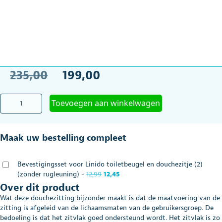
Oorspronkelijke
Huidige
235,00
199,00
prijs
prijs
Linido
Toevoegen aan winkelwagen
was:
is:
Douchezitting
(standaard
€235,00.
€199,00.
uitvoering)
Maak uw bestelling compleet
wit
aantal
Bevestigingsset voor Linido toiletbeugel en douchezitje (2)
Oorspronkelijke
Huidige
(zonder rugleuning)
-
12,99
12,45
prijs
prijs
Over dit product
was:
is:
Wat deze douchezitting bijzonder maakt is dat de maatvoering van de
€12,99.
€12,45.
zitting is afgeleid van de lichaamsmaten van de gebruikersgroep. De
bedoeling is dat het zitvlak goed ondersteund wordt. Het zitvlak is zo