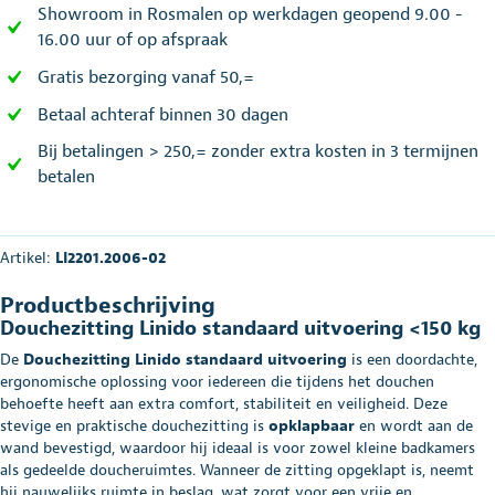
Showroom in Rosmalen op werkdagen geopend 9.00 -
16.00 uur of op afspraak
Gratis bezorging vanaf 50,=
Betaal achteraf binnen 30 dagen
Bij betalingen > 250,= zonder extra kosten in 3 termijnen
betalen
Artikel:
LI2201.2006-02
Productbeschrijving
Douchezitting Linido standaard uitvoering <150 kg
De
Douchezitting Linido standaard uitvoering
is een doordachte,
ergonomische oplossing voor iedereen die tijdens het douchen
behoefte heeft aan extra comfort, stabiliteit en veiligheid. Deze
stevige en praktische douchezitting is
opklapbaar
en wordt aan de
wand bevestigd, waardoor hij ideaal is voor zowel kleine badkamers
als gedeelde doucheruimtes. Wanneer de zitting opgeklapt is, neemt
hij nauwelijks ruimte in beslag, wat zorgt voor een vrije en