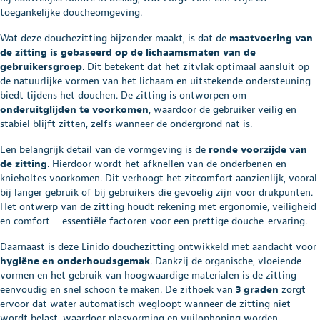
toegankelijke doucheomgeving.
Wat deze douchezitting bijzonder maakt, is dat de
maatvoering van
de zitting is gebaseerd op de lichaamsmaten van de
gebruikersgroep
. Dit betekent dat het zitvlak optimaal aansluit op
de natuurlijke vormen van het lichaam en uitstekende ondersteuning
biedt tijdens het douchen. De zitting is ontworpen om
onderuitglijden te voorkomen
, waardoor de gebruiker veilig en
stabiel blijft zitten, zelfs wanneer de ondergrond nat is.
Een belangrijk detail van de vormgeving is de
ronde voorzijde van
de zitting
. Hierdoor wordt het afknellen van de onderbenen en
knieholtes voorkomen. Dit verhoogt het zitcomfort aanzienlijk, vooral
bij langer gebruik of bij gebruikers die gevoelig zijn voor drukpunten.
Het ontwerp van de zitting houdt rekening met ergonomie, veiligheid
en comfort – essentiële factoren voor een prettige douche-ervaring.
Daarnaast is deze Linido douchezitting ontwikkeld met aandacht voor
hygiëne en onderhoudsgemak
. Dankzij de organische, vloeiende
vormen en het gebruik van hoogwaardige materialen is de zitting
eenvoudig en snel schoon te maken. De zithoek van
3 graden
zorgt
ervoor dat water automatisch wegloopt wanneer de zitting niet
wordt belast, waardoor plasvorming en vuilophoping worden