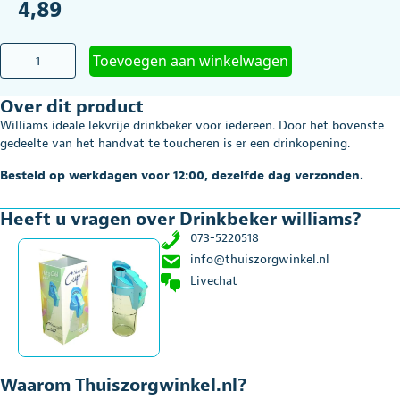
4,89
Drinkbeker
Toevoegen aan winkelwagen
williams
aantal
Over dit product
Williams ideale lekvrije drinkbeker voor iedereen. Door het bovenste
gedeelte van het handvat te toucheren is er een drinkopening.
Besteld op werkdagen voor 12:00, dezelfde dag verzonden.
Heeft u vragen over Drinkbeker williams?
073-5220518
info@thuiszorgwinkel.nl
Livechat
Waarom Thuiszorgwinkel.nl?