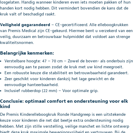
losgelaten. Handig wanneer kinderen even iets moeten pakken of hun
handen kort nodig hebben. Dit vermindert bovendien de kans dat de
kruk valt of beschadigd raakt.
Veiligheid gegarandeerd
– CE-gecertificeerd. Alle elleboogkrukken
van Premis Medical zijn CE-gekeurd. Hiermee bent u verzekerd van een
veilig, duurzaam en betrouwbaar hulpmiddel dat voldoet aan strenge
kwaliteitsnormen.
Belangrijke kenmerken:
Verstelbare hoogte: 47 – 70 cm – Zowel de boven- als onderbuis zijn
eenvoudig aan te passen zodat de kruk met uw kind meegroeit.
Een robuuste keuze die stabiliteit en betrouwbaarheid garandeert.
Zeer geschikt voor kinderen dankzij het lage gewicht en de
eenvoudige hanteerbaarheid.
Inclusief rubberdop (22 mm) – Voor optimale grip.
Conclusie: optimaal comfort en ondersteuning voor elk
kind
De Premis Kinderelleboogkruk Ronde Handgreep is een uitstekende
keuze voor kinderen die net dat beetje extra ondersteuning nodig
hebben. Met zijn stille verstelling, veilige manchet en lichte ontwerp
biedt deze kruk maximale bewegingsvrijheid en vertrouwen. Bij de