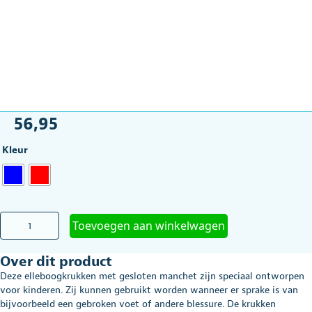
56,95
Kleur
Elleboogkruk
Toevoegen aan winkelwagen
Kind
gesloten
Over dit product
manchet
-
Deze elleboogkrukken met gesloten manchet zijn speciaal ontworpen
2
voor kinderen. Zij kunnen gebruikt worden wanneer er sprake is van
kleuren
bijvoorbeeld een gebroken voet of andere blessure. De krukken