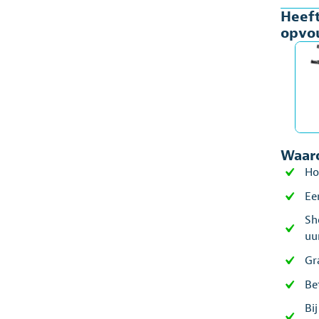
Heeft
gesl
opvo
man
aant
Waaro
Ho
Ee
Sh
uu
Gr
Be
Bi