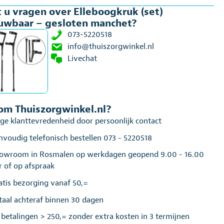
 u vragen over Elleboogkruk (set)
oten
uwbaar – gesloten manchet?
chet
al
073-5220518
info@thuiszorgwinkel.nl
Livechat
m Thuiszorgwinkel.nl?
ge klanttevredenheid door persoonlijk contact
nvoudig telefonisch bestellen 073 - 5220518
owroom in Rosmalen op werkdagen geopend 9.00 - 16.00
r of op afspraak
atis bezorging vanaf 50,=
taal achteraf binnen 30 dagen
j betalingen > 250,= zonder extra kosten in 3 termijnen