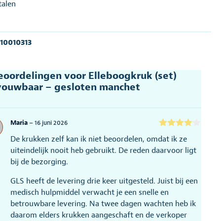
talen
:
10010313
eoordelingen voor
Elleboogkruk (set)
ouwbaar – gesloten manchet
Maria
–
16 juni 2026
Gewaarde
De krukken zelf kan ik niet beoordelen, omdat ik ze
erd
4
uit
5
uiteindelijk nooit heb gebruikt. De reden daarvoor ligt
bij de bezorging.
GLS heeft de levering drie keer uitgesteld. Juist bij een
medisch hulpmiddel verwacht je een snelle en
betrouwbare levering. Na twee dagen wachten heb ik
daarom elders krukken aangeschaft en de verkoper