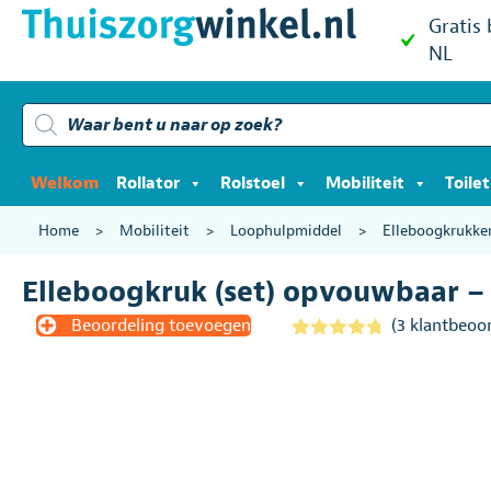
Gratis
NL
Producten
zoeken
Welkom
Rollator
Rolstoel
Mobiliteit
Toile
Home
>
Mobiliteit
>
Loophulpmiddel
>
Elleboogkrukke
Elleboogkruk (set) opvouwbaar –
Beoordeling toevoegen
(
3
klantbeoor
Gewaardeer
3
d
4.67
op
5
gebaseerd
op
klantbeoord
elingen