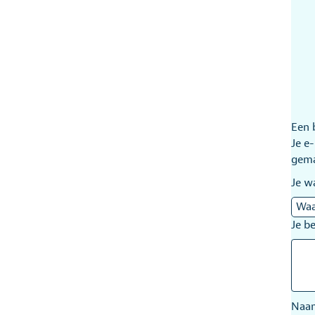
Een 
Je e
gem
Je w
Je b
Na