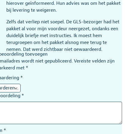
hierover geïnformeerd. Hun advies was om het pakket
bij levering te weigeren.
Zelfs dat verliep niet soepel. De GLS-bezorger had het
pakket al voor mijn voordeur neergezet, ondanks een
duidelijk briefje met instructies. Ik moest hem
terugroepen om het pakket alsnog mee terug te
nemen. Dat werd zichtbaar niet gewaardeerd.
beoordeling toevoegen
Positief is dat de verkoper zelf correct heeft
-mailadres wordt niet gepubliceerd.
Vereiste velden zijn
gehandeld. Na de retourzending werd het
arkeerd met
*
aankoopbedrag snel en zonder problemen
teruggestort. De klantenservice en afhandeling
aardering
*
verdienen daarom een compliment.
Het enige echte minpunt is de keuze voor GLS als
eoordeling
*
bezorgdienst. De service van de verkoper was goed,
maar de bezorgervaring helaas niet.
Saskia Nijemanting
–
10 juni 2026
am
*