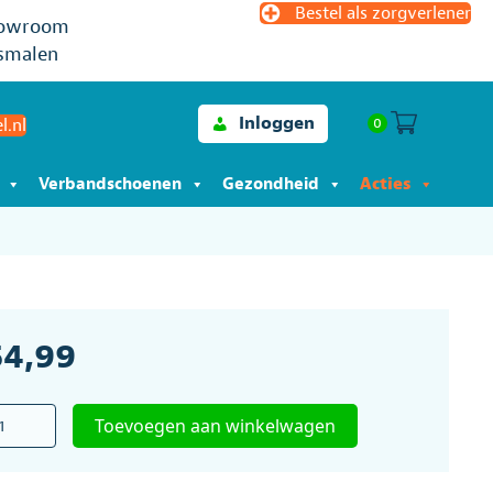
Bestel als zorgverlener
owroom
smalen
Inloggen
0
l.nl
Verbandschoenen
Gezondheid
Acties
54,99
boogkruk
Toevoegen aan winkelwagen
ouwbaar