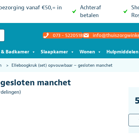
 bezorging vanaf €50,= in
Achteraf
Sh
betalen
Ro
073 - 5220518
info@thuiszorgwinke
t & Badkamer
Slaapkamer
Wonen
Hulpmiddelen
n
>
Elleboogkruk (set) opvouwbaar – gesloten manchet
 gesloten manchet
delingen)
Elle
(set)
opv
-