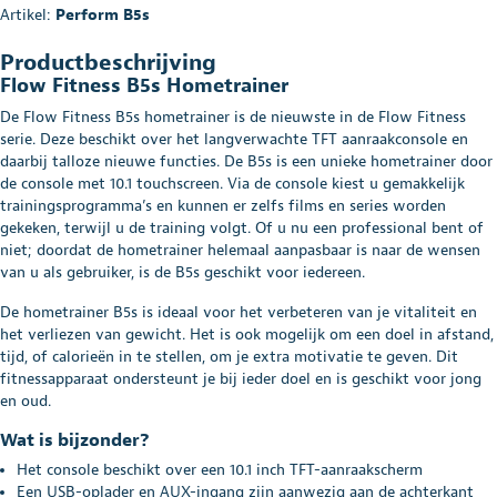
Artikel:
Perform B5s
Productbeschrijving
Flow Fitness B5s Hometrainer
De Flow Fitness B5s hometrainer is de nieuwste in de Flow Fitness
serie. Deze beschikt over het langverwachte TFT aanraakconsole en
daarbij talloze nieuwe functies. De B5s is een unieke hometrainer door
de console met 10.1 touchscreen. Via de console kiest u gemakkelijk
trainingsprogramma’s en kunnen er zelfs films en series worden
gekeken, terwijl u de training volgt. Of u nu een professional bent of
niet; doordat de hometrainer helemaal aanpasbaar is naar de wensen
van u als gebruiker, is de B5s geschikt voor iedereen.
De hometrainer B5s is ideaal voor het verbeteren van je vitaliteit en
het verliezen van gewicht. Het is ook mogelijk om een doel in afstand,
tijd, of calorieën in te stellen, om je extra motivatie te geven. Dit
fitnessapparaat ondersteunt je bij ieder doel en is geschikt voor jong
en oud.
Wat is bijzonder?
Het console beschikt over een 10.1 inch TFT-aanraakscherm
Een USB-oplader en AUX-ingang zijn aanwezig aan de achterkant