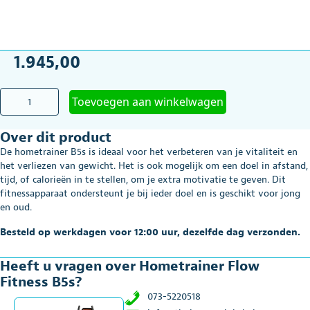
1.945,00
Hometrainer
Toevoegen aan winkelwagen
Flow
Fitness
Over dit product
B5s
aantal
De hometrainer B5s is ideaal voor het verbeteren van je vitaliteit en
het verliezen van gewicht. Het is ook mogelijk om een doel in afstand,
tijd, of calorieën in te stellen, om je extra motivatie te geven. Dit
fitnessapparaat ondersteunt je bij ieder doel en is geschikt voor jong
en oud.
Besteld op werkdagen voor 12:00 uur, dezelfde dag verzonden.
Heeft u vragen over Hometrainer Flow
Fitness B5s?
073-5220518