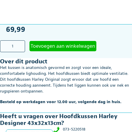
69,99
Hoofdkussen
Toevoegen aan winkelwagen
Harley
Designer
Over dit product
43x32x13cm
aantal
Het kussen is anatomisch gevormd en zorgt voor een ideale,
comfortabele lighouding. Het hoofdkussen biedt optimale ventilatie.
Dit hoofdkussen Harley Original zorgt ervoor dat uw hoofd een
correcte houding aanneemt. Tijdens het liggen kunnen ook uw nek en
rugspieren ontspannen.
Besteld op werkdagen voor 12.00 uur, volgende dag in huis.
Heeft u vragen over Hoofdkussen Harley
Designer 43x32x13cm?
073-5220518