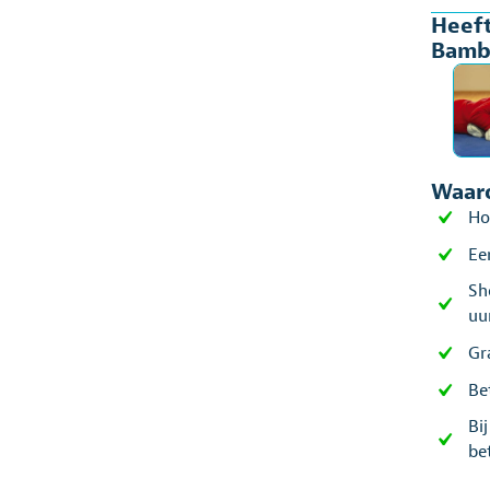
Heeft
voor
Bambi
kind
aant
Waaro
Ho
Ee
Sh
uu
Gr
Be
Bi
be