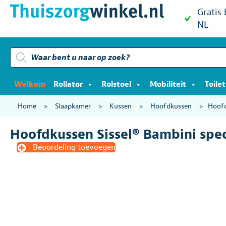
Gratis
NL
Producten
zoeken
Welkom
Rollator
Rolstoel
Mobiliteit
Toile
Home
>
Slaapkamer
>
Kussen
>
Hoofdkussen
>
Hoofd
Hoofdkussen Sissel® Bambini spec
Beoordeling toevoegen