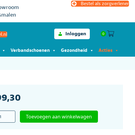
Bestel als zorgverlener
owroom
smalen
Inloggen
0
l.nl
Verbandschoenen
Gezondheid
Acties
99,30
dkussen
Toevoegen aan winkelwagen
l®
ini
aal