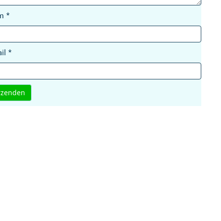
am
*
il
*