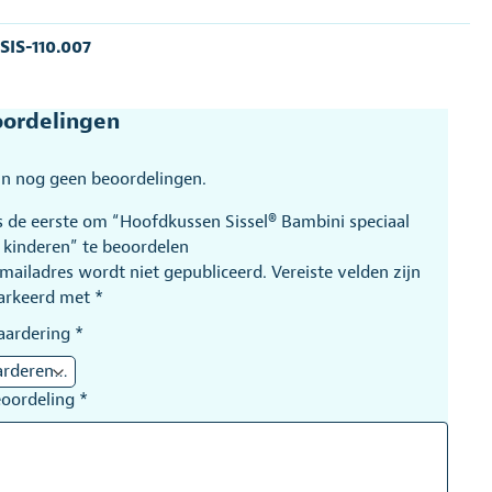
:
SIS-110.007
ordelingen
ijn nog geen beoordelingen.
 de eerste om “Hoofdkussen Sissel® Bambini speciaal
 kinderen” te beoordelen
-mailadres wordt niet gepubliceerd.
Vereiste velden zijn
arkeerd met
*
aardering
*
eoordeling
*