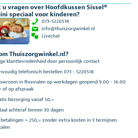
 u vragen over Hoofdkussen Sissel®
ni speciaal voor kinderen?
eren
al
073-5220518
info@thuiszorgwinkel.nl
Livechat
m Thuiszorgwinkel.nl?
ge klanttevredenheid door persoonlijk contact
nvoudig telefonisch bestellen 073 - 5220518
owroom in Rosmalen op werkdagen geopend 9.00 - 16.00
r of op afspraak
atis bezorging vanaf 50,=
taal achteraf binnen 30 dagen
j betalingen > 250,= zonder extra kosten in 3 termijnen
talen