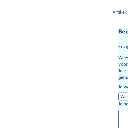
Artikel
Beo
Er z
Wees
voor
Je e
gem
Je w
Je b