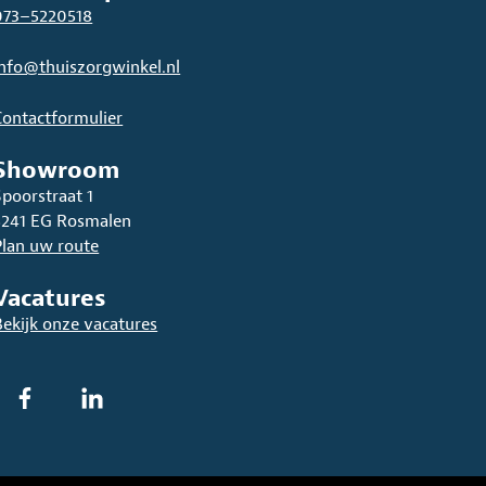
073–5220518
info@thuiszorgwinkel.nl
Contactformulier
Showroom
Spoorstraat 1
5241 EG Rosmalen
Plan uw route
Vacatures
Bekijk onze vacatures