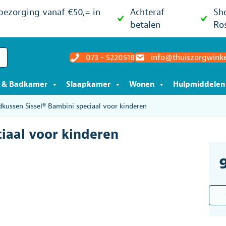
 bezorging vanaf €50,= in
Achteraf
Sh
betalen
Ro
073 - 5220518
info@thuiszorgwinke
t & Badkamer
Slaapkamer
Wonen
Hulpmiddelen
kussen Sissel® Bambini speciaal voor kinderen
iaal voor kinderen
Hoof
Sisse
Bamb
speci