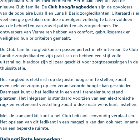
zorgledikant van het mek Vermeiren. Het maakt deel uit van de
nieuwe Club familie. De
Club hoog/laagbedden
zijn de opvolgers
van de populaire Luna II en Luna II Basic zorgledikanten. Uiteraard is er
veel energie gestoken om deze opvolgers volledig te laten voldoen
aan de behoeften van zowel patiënten als zorgverleners. De
ontwerpers van Vermeiren hebben van comfort, gebruiksgemak en
veiligheid hun prioriteiten gemaakt.
De Club familie zorgledikanten passen perfect in elk interieur. De Club
familie zorgledikanten zijn praktisch en hebben een stijl volle
uitstraling, hierdoor zijn zij zeer geschikt voor zorgtoepassingen in de
thuissituatie.
Het zorgbed is elektrisch op de juiste hoogte in te stellen, zodat
eventuele verzorging op een verantwoorde hoogte kan geschieden.
Daarnaast kunt u het ledikant in een anti-trendelenburg stand
plaatsen. Het inlegraam is standaard voorzien van een elektronische
rug- en voeteneind verstelling zodat u deze naar wens kunt instellen.
Met de transportkit kunt u het Club ledikant eenvoudig verplaatsen.
Het opslaan van dit ledikant in een magazijn kan dan ook met inname
van een beperkte ruimte.
Belangrijkste kenmerken: