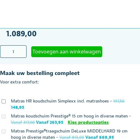
1.089,00
Hoog/laag
Toevoegen aan winkelwagen
bed
Club
Basic
Maak uw bestelling compleet
90
x
Voor extra comfort:
200
cm,
compleet
Oorspro
Matras HR koudschuim Simplexx incl. matrashoes
-
197,50
aantal
Huidige
prijs
148,95
prijs
was:
Matras koudschuim Presstige® 15 cm hoog in diverse maten
-
is:
€197,50.
Oorspronkelijke
Huidige
Vanaf
317,00
Vanaf
263,95
Kies productopties
€148,95.
prijs
prijs
Matras Presstige®traagschuim DeLuxe MIDDELHARD 19 cm
was:
is:
Oorspronkelijke
Huidige
hoog in diverse maten
-
Vanaf
813,00
Vanaf
669,95