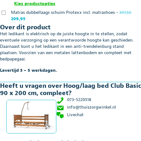
Vanaf
Vanaf
prijs
prijs
Kies productopties
€317,00.
€263,95.
was:
is:
Oors
Matras dubbellaags schuim Protexx incl. matrashoes
-
397,50
Vanaf
Vanaf
Huidige
prijs
209,95
€813,00.
€669,95.
prijs
was:
Over dit product
is:
€397,
Het ledikant is elektrisch op de juiste hoogte in te stellen, zodat
€209,95.
eventuele verzorging op een verantwoorde hoogte kan geschieden.
Daarnaast kunt u het ledikant in een anti-trendelenburg stand
plaatsen. Voorzien van een metalen lattenbodem en compleet met
bedpapegaai.
Levertijd 3 – 5 werkdagen.
Heeft u vragen over Hoog/laag bed Club Basic
90 x 200 cm, compleet?
073-5220518
info@thuiszorgwinkel.nl
Livechat