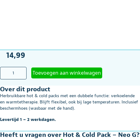
14,99
Hot
Toevoegen aan winkelwagen
&
Cold
Over dit product
Pack
-
Herbruikbare hot & cold packs met een dubbele functie: verkoelende
Neo
en warmtetherapie. Blijft flexibel, ook bij lage temperaturen. Inclusief
G
beschermhoes (wasbaar met de hand).
aantal
Levertijd 1 – 2 werkdagen.
Heeft u vragen over Hot & Cold Pack – Neo G?