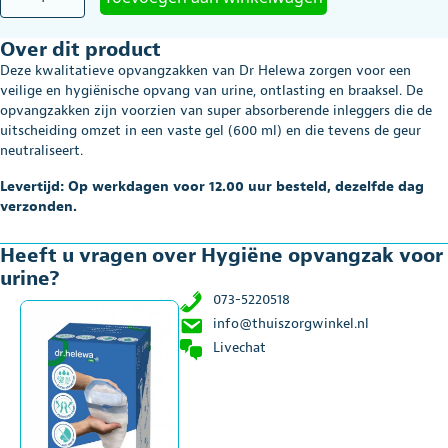
opvangzak
voor
Over dit product
urine
aantal
Deze kwalitatieve opvangzakken van Dr Helewa zorgen voor een
veilige en hygiënische opvang van urine, ontlasting en braaksel. De
opvangzakken zijn voorzien van super absorberende inleggers die de
uitscheiding omzet in een vaste gel (600 ml) en die tevens de geur
neutraliseert.
Levertijd: Op werkdagen voor 12.00 uur besteld, dezelfde dag
verzonden.
Heeft u vragen over Hygiëne opvangzak voor
urine?
073-5220518
info@thuiszorgwinkel.nl
Livechat