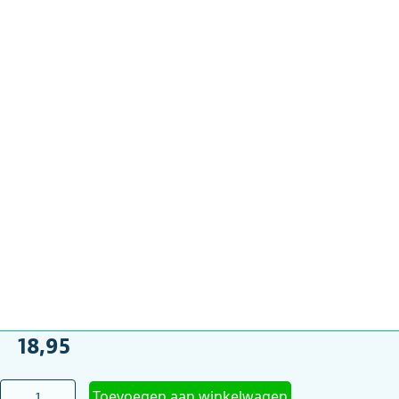
18,95
Hygiëne
Toevoegen aan winkelwagen