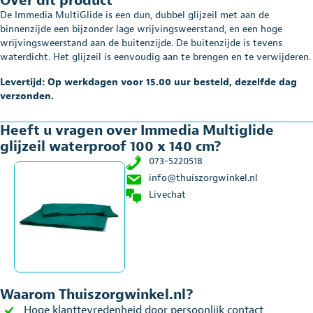
Over dit product
100
De Immedia MultiGlide is een dun, dubbel glijzeil met aan de
x
binnenzijde een bijzonder lage wrijvingsweerstand, en een hoge
140
wrijvingsweerstand aan de buitenzijde. De buitenzijde is tevens
cm
waterdicht. Het glijzeil is eenvoudig aan te brengen en te verwijderen.
aantal
Levertijd: Op werkdagen voor 15.00 uur besteld, dezelfde dag
verzonden.
Heeft u vragen over Immedia Multiglide
glijzeil waterproof 100 x 140 cm?
073-5220518
info@thuiszorgwinkel.nl
Livechat
Waarom Thuiszorgwinkel.nl?
Hoge klanttevredenheid door persoonlijk contact