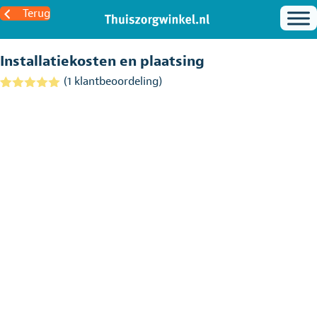
Terug
Installatiekosten en plaatsing
(
1
klantbeoordeling)
Gewaardeerd
1
5.00
op 5
gebaseerd
op
klantbeoordel
ing