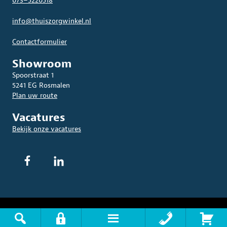
073–5220518
info@thuiszorgwinkel.nl
Contactformulier
Showroom
Spoorstraat 1
5241 EG Rosmalen
Plan uw route
Vacatures
Bekijk onze vacatures
© 2026 THUISZORGWINKEL.NL. Alle rechten voorbehouden.
Algemene
Voorwaarden
|
Privacyverklaring
|
Disclaimer
|
Sitemap