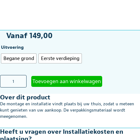
Vanaf
149,00
Uitvoering
Begane grond
Eerste verdieping
Installatiekosten
Toevoegen aan winkelwagen
en
plaatsing
Over dit product
aantal
De montage en installatie vindt plaats bij uw thuis, zodat u meteen
kunt genieten van uw aankoop. De verpakkingsmateriaal wordt
meegenomen.
Heeft u vragen over Installatiekosten en
plaatsing?