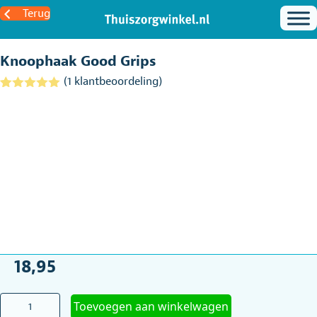
Terug
Knoophaak Good Grips
(
1
klantbeoordeling)
Gewaardeerd
1
5.00
op 5
gebaseerd
op
klantbeoordel
ing
18,95
Knoophaak
Toevoegen aan winkelwagen
Good