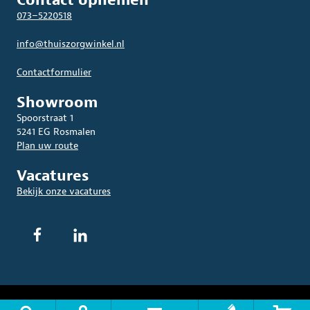
Contact opnemen
073–5220518
info@thuiszorgwinkel.nl
Contactformulier
Showroom
Spoorstraat 1
5241 EG Rosmalen
Plan uw route
Vacatures
Bekijk onze vacatures
© 2026 THUISZORGWINKEL.NL. Alle rechten voorbehouden.
Algemene