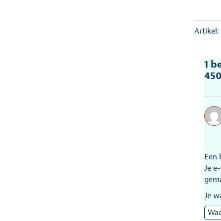
Artikel
1 b
45
Een 
Je e
gem
Je w