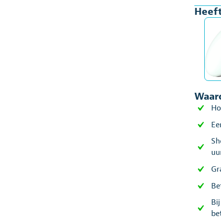
Heeft
aant
Waaro
Ho
Ee
Sh
uu
Gr
Be
Bi
be