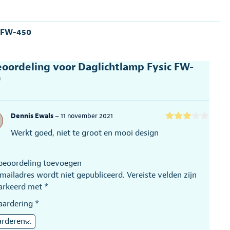
:
FW-450
eoordeling voor
Daglichtlamp Fysic FW-
0
Dennis Ewals
–
11 november 2021
Gewaar
Werkt goed, niet te groot en mooi design
deerd
3
uit 5
beoordeling toevoegen
-mailadres wordt niet gepubliceerd.
Vereiste velden zijn
arkeerd met
*
aardering
*