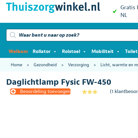
Gratis
NL
Producten
zoeken
Welkom
Rollator
Rolstoel
Mobiliteit
Toile
Home
>
Gezondheid
>
Verzorging
>
Licht, warmte en 
Daglichtlamp Fysic FW-450
Beoordeling toevoegen
(
1
klantbeoor
Gewaar
1
deerd
3.00
op 5
gebas
eerd op
klantbe
oordeli