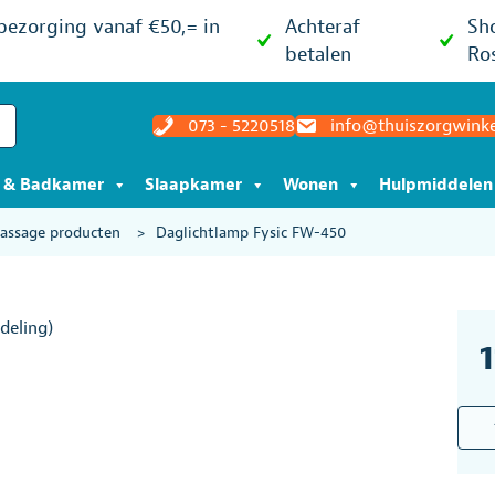
 bezorging vanaf €50,= in
Achteraf
Sh
betalen
Ro
073 - 5220518
info@thuiszorgwinke
t & Badkamer
Slaapkamer
Wonen
Hulpmiddelen
massage producten
>
Daglichtlamp Fysic FW-450
deling)
Dagl
Fysi
FW-
450