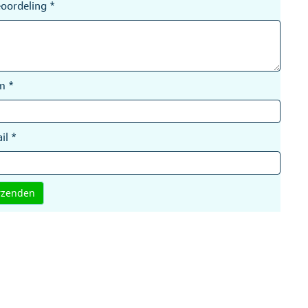
eoordeling
*
am
*
il
*