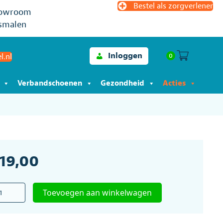
Bestel als zorgverlener
owroom
smalen
Inloggen
0
l.nl
Verbandschoenen
Gezondheid
Acties
119,00
ichtlamp
Toevoegen aan winkelwagen
c