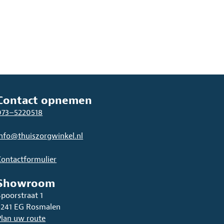
Contact opnemen
073–5220518
info@thuiszorgwinkel.nl
Contactformulier
Showroom
Spoorstraat 1
5241 EG Rosmalen
Plan uw route