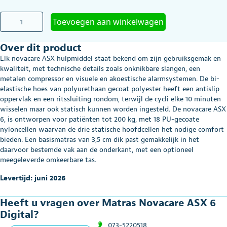
Matras
Toevoegen aan winkelwagen
Novacare
ASX
Over dit product
6
Digital
Elk novacare ASX hulpmiddel staat bekend om zijn gebruiksgemak en
aantal
kwaliteit, met technische details zoals onknikbare slangen, een
metalen compressor en visuele en akoestische alarmsystemen. De bi-
elastische hoes van polyurethaan gecoat polyester heeft een antislip
oppervlak en een ritssluiting rondom, terwijl de cycli elke 10 minuten
wisselen maar ook statisch kunnen worden ingesteld. De novacare ASX
6, is ontworpen voor patiënten tot 200 kg, met 18 PU-gecoate
nyloncellen waarvan de drie statische hoofdcellen het nodige comfort
bieden. Een basismatras van 3,5 cm dik past gemakkelijk in het
daarvoor bestemde vak aan de onderkant, met een optioneel
meegeleverde omkeerbare tas.
Levertijd: juni 2026
Heeft u vragen over Matras Novacare ASX 6
Digital?
073-5220518