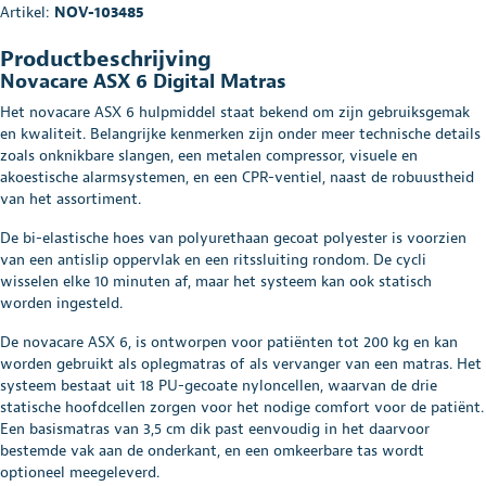
Artikel:
NOV-103485
Productbeschrijving
Novacare ASX 6 Digital Matras
Het novacare ASX 6 hulpmiddel staat bekend om zijn gebruiksgemak
en kwaliteit. Belangrijke kenmerken zijn onder meer technische details
zoals onknikbare slangen, een metalen compressor, visuele en
akoestische alarmsystemen, en een CPR-ventiel, naast de robuustheid
van het assortiment.
De bi-elastische hoes van polyurethaan gecoat polyester is voorzien
van een antislip oppervlak en een ritssluiting rondom. De cycli
wisselen elke 10 minuten af, maar het systeem kan ook statisch
worden ingesteld.
De novacare ASX 6, is ontworpen voor patiënten tot 200 kg en kan
worden gebruikt als oplegmatras of als vervanger van een matras. Het
systeem bestaat uit 18 PU-gecoate nyloncellen, waarvan de drie
statische hoofdcellen zorgen voor het nodige comfort voor de patiënt.
Een basismatras van 3,5 cm dik past eenvoudig in het daarvoor
bestemde vak aan de onderkant, en een omkeerbare tas wordt
optioneel meegeleverd.