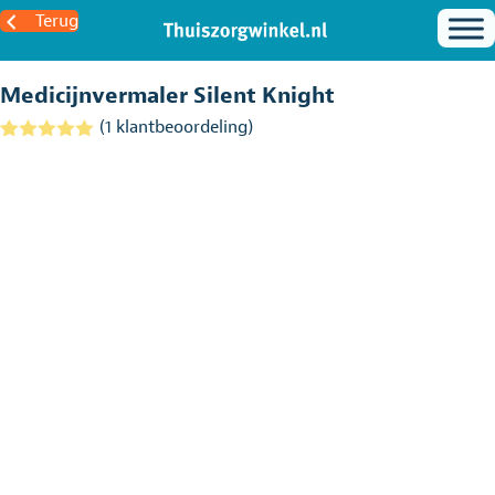
Terug
Medicijnvermaler Silent Knight
(
1
klantbeoordeling)
Gewaardeerd
1
5.00
op 5
gebaseerd
op
klantbeoordel
ing