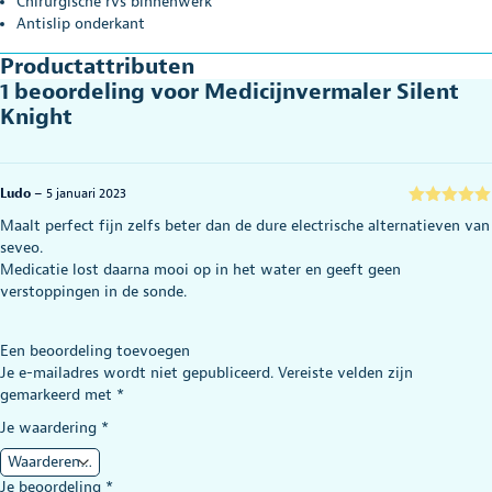
Chirurgische rvs binnenwerk
Antislip onderkant
Productattributen
1 beoordeling voor
Medicijnvermaler Silent
Knight
Ludo
–
5 januari 2023
Gewaardeerd
Maalt perfect fijn zelfs beter dan de dure electrische alternatieven van
5
uit 5
seveo.
Medicatie lost daarna mooi op in het water en geeft geen
verstoppingen in de sonde.
Een beoordeling toevoegen
Je e-mailadres wordt niet gepubliceerd.
Vereiste velden zijn
gemarkeerd met
*
Je waardering
*
Je beoordeling
*