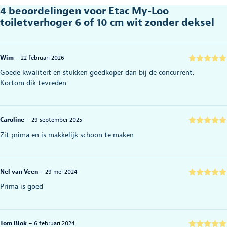
4 beoordelingen voor
Etac My-Loo
toiletverhoger 6 of 10 cm wit zonder deksel
Wim
–
22 februari 2026
Gewaardeerd
Goede kwaliteit en stukken goedkoper dan bij de concurrent.
5
uit 5
Kortom dik tevreden
Caroline
–
29 september 2025
Gewaardeerd
Zit prima en is makkelijk schoon te maken
5
uit 5
Nel van Veen
–
29 mei 2024
Gewaardeerd
Prima is goed
5
uit 5
Tom Blok
–
6 februari 2024