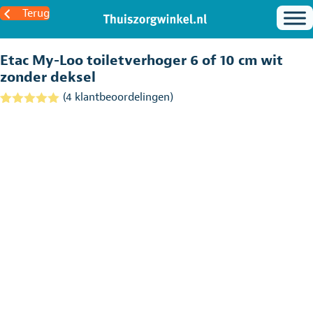
Terug
Etac My-Loo toiletverhoger 6 of 10 cm wit
zonder deksel
(
4
klantbeoordelingen)
Gewaardeerd
4
5.00
op 5
gebaseerd
op
klantbeoordel
ingen