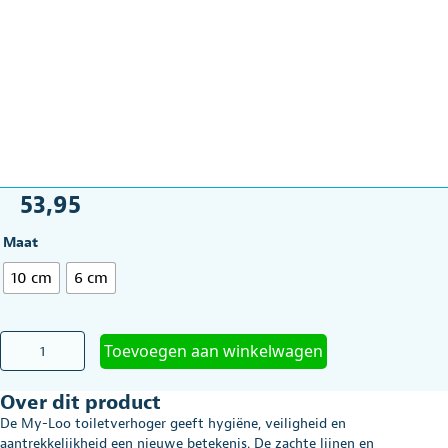
53,95
Maat
10 cm
6 cm
Etac
Toevoegen aan winkelwagen
My-
Loo
Over dit product
toiletverhoger
6
De My-Loo toiletverhoger geeft hygiëne, veiligheid en
of
aantrekkelijkheid een nieuwe betekenis. De zachte lijnen en