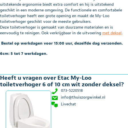
10
uitstekende ergonomie biedt extra comfort en hij is uitstekend
cm
geschikt in een moderne omgeving. De functionele en comfortabele
wit
toiletverhoger heeft een grote opening en maakt de My-Loo
zonder
toiletverhoger geschikt voor de meeste gebruikers.
deksel
Deze toiletverhoger is gemaakt van duurzame materialen en is
aantal
eenvoudig te reinigen. Ook verkrijgbaar in de uitvoering
met deksel
.
Bestel op werkdagen voor 15:00 uur, dezelfde dag verzonden.
6cm: 5 tot 7 werkdagen.
Heeft u vragen over Etac My-Loo
toiletverhoger 6 of 10 cm wit zonder deksel?
073-5220518
info@thuiszorgwinkel.nl
Livechat