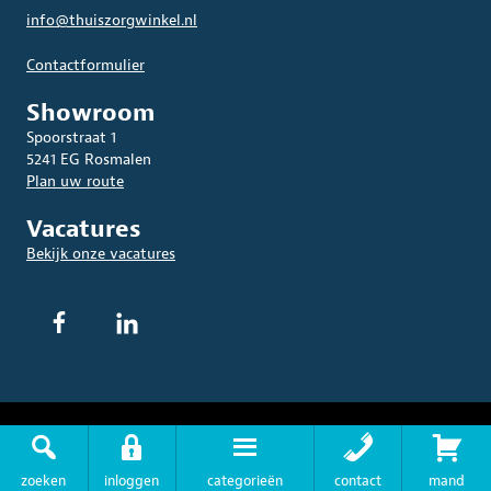
info@thuiszorgwinkel.nl
Contactformulier
Showroom
Spoorstraat 1
5241 EG Rosmalen
Plan uw route
Vacatures
Bekijk onze vacatures
© 2026 THUISZORGWINKEL.NL. Alle rechten voorbehouden.
Algemene
Voorwaarden
|
Privacyverklaring
|
Disclaimer
|
Sitemap
zoeken
inloggen
categorieën
contact
mand