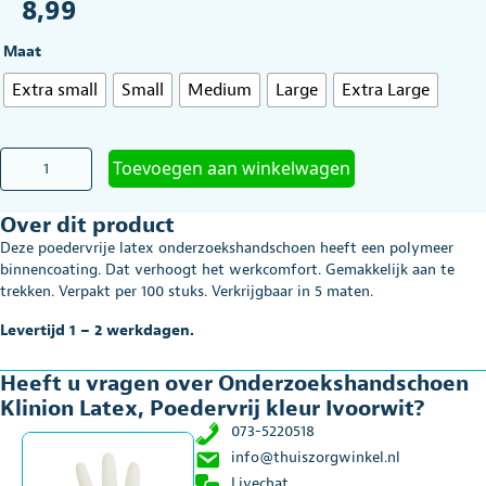
8,99
Maat
Extra small
Small
Medium
Large
Extra Large
Onderzoekshandschoen
Toevoegen aan winkelwagen
Klinion
Latex,
Over dit product
Poedervrij
kleur
Deze poedervrije latex onderzoekshandschoen heeft een polymeer
Ivoorwit
binnencoating. Dat verhoogt het werkcomfort. Gemakkelijk aan te
aantal
trekken. Verpakt per 100 stuks. Verkrijgbaar in 5 maten.
Levertijd 1 – 2 werkdagen.
Heeft u vragen over Onderzoekshandschoen
Klinion Latex, Poedervrij kleur Ivoorwit?
073-5220518
info@thuiszorgwinkel.nl
Livechat