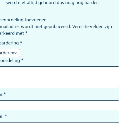
werd niet altijd gehoord dus mag nog harder.
beoordeling toevoegen
-mailadres wordt niet gepubliceerd.
Vereiste velden zijn
arkeerd met
*
aardering
*
eoordeling
*
am
*
il
*