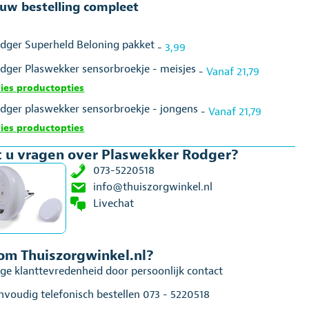
uw bestelling compleet
dger Superheld Beloning pakket
-
3,99
dger Plaswekker sensorbroekje - meisjes
-
Vanaf
21,79
ies productopties
dger plaswekker sensorbroekje - jongens
-
Vanaf
21,79
ies productopties
 u vragen over Plaswekker Rodger?
073-5220518
info@thuiszorgwinkel.nl
Livechat
m Thuiszorgwinkel.nl?
ge klanttevredenheid door persoonlijk contact
nvoudig telefonisch bestellen 073 - 5220518