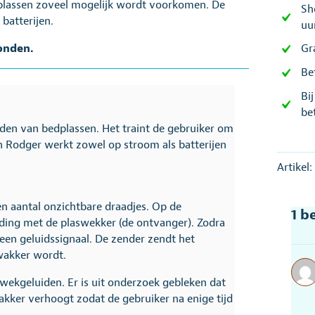
dplassen zoveel mogelijk wordt voorkomen. De
Sh
batterijen.
uu
onden.
Gr
Be
Bi
be
en van bedplassen. Het traint de gebruiker om
n Rodger werkt zowel op stroom als batterijen
Artikel
en aantal onzichtbare draadjes. Op de
1 b
inding met de plaswekker (de ontvanger). Zodra
 een geluidssignaal. De zender zendt het
wakker wordt.
wekgeluiden. Er is uit onderzoek gebleken dat
kker verhoogt zodat de gebruiker na enige tijd