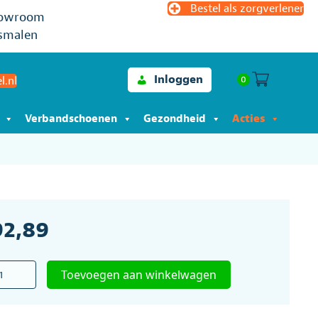
Bestel als zorgverlener
owroom
smalen
Inloggen
0
l.nl
Verbandschoenen
Gezondheid
Acties
92,89
wekker
Toevoegen aan winkelwagen
er
al