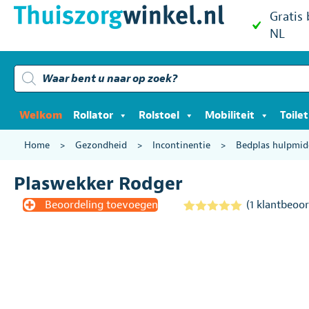
Gratis
NL
Producten
zoeken
Welkom
Rollator
Rolstoel
Mobiliteit
Toile
Home
>
Gezondheid
>
Incontinentie
>
Bedplas hulpmid
Plaswekker Rodger
Beoordeling toevoegen
(
1
klantbeoor
Gewaardeerd
1
5.00
op 5
gebaseerd
op
klantbeoordel
ing