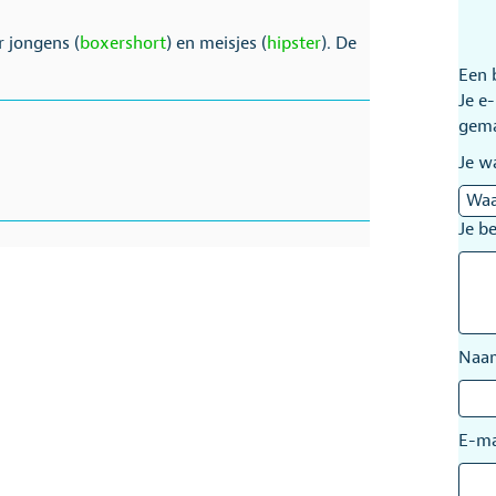
 jongens (
boxershort
) en meisjes (
hipster
). De
Een 
Je e
gem
Je w
Je b
Na
E-ma