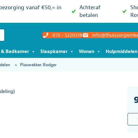
 bezorging vanaf €50,= in
Achteraf
Sh
betalen
Ro
073 - 5220518
info@thuiszorgwinke
t & Badkamer
Slaapkamer
Wonen
Hulpmiddelen
delen
>
Plaswekker Rodger
deling)
Plas
Rodg
aant