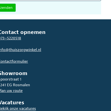
Contact opnemen
073–5220518
info@thuiszorgwinkel.nl
Contactformulier
Showroom
Spoorstraat 1
5241 EG Rosmalen
Plan uw route
Vacatures
Bekijk onze vacatures