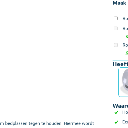
Maak 
Ro
Ro
K
Ro
K
Heeft
Waaro
Ho
Ee
om bedplassen tegen te houden. Hiermee wordt