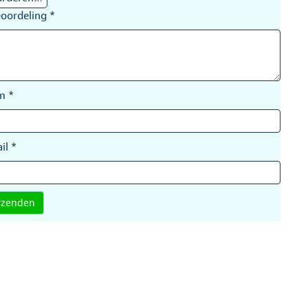
eoordeling
*
am
*
il
*