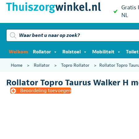
Gratis
NL
Producten
zoeken
Welkom
Rollator
Rolstoel
Mobiliteit
Toile
Home
>
Rollator
>
Topro Rollator
>
Rollator Topro Tau
Rollator Topro Taurus Walker H 
Beoordeling toevoegen