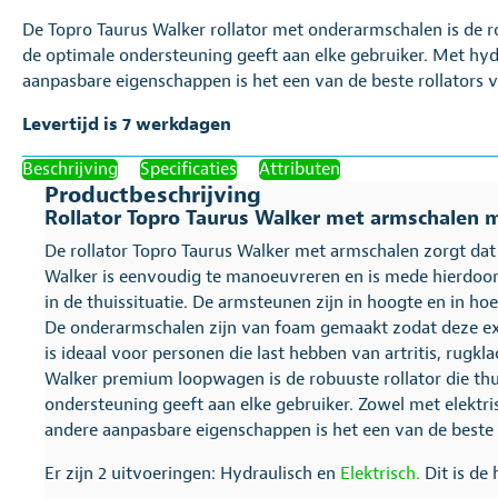
De Topro Taurus Walker rollator met onderarmschalen is de rob
de optimale ondersteuning geeft aan elke gebruiker. Met hydr
aanpasbare eigenschappen is het een van de beste rollators 
Levertijd is 7 werkdagen
Beschrijving
Specificaties
Attributen
Productbeschrijving
Rollator Topro Taurus Walker met armschalen 
De rollator Topro Taurus Walker met armschalen zorgt dat u
Walker is eenvoudig te manoeuvreren en is mede hierdoor 
in de thuissituatie. De armsteunen zijn in hoogte en in hoe
De onderarmschalen zijn van foam gemaakt zodat deze ext
is ideaal voor personen die last hebben van artritis, rugkl
Walker premium loopwagen is de robuuste rollator die thui
ondersteuning geeft aan elke gebruiker. Zowel met elektris
andere aanpasbare eigenschappen is het een van de beste 
Er zijn 2 uitvoeringen: Hydraulisch en
Elektrisch.
Dit is de 