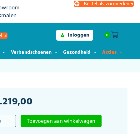
Bestel als zorgverlener
owroom
smalen
Inloggen
0
l.nl
Verbandschoenen
Gezondheid
Acties
1.219,00
ator
Toevoegen aan winkelwagen
o
us
er