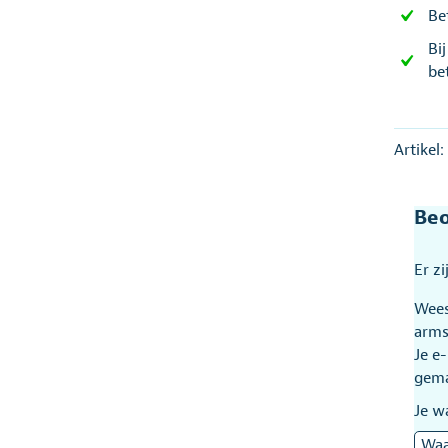
Be
Bi
be
Artikel
Beo
Er z
Wees
arms
Je e
gem
Je w