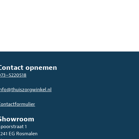
Contact opnemen
073–5220518
info@thuiszorgwinkel.nl
Contactformulier
Showroom
Spoorstraat 1
5241 EG Rosmalen