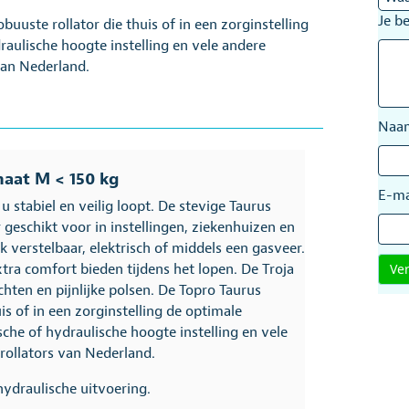
Je b
uuste rollator die thuis of in een zorginstelling
aulische hoogte instelling en vele andere
van Nederland.
Na
maat M < 150 kg
E-ma
 stabiel en veilig loopt. De stevige Taurus
geschikt voor in instellingen, ziekenhuizen en
k verstelbaar, elektrisch of middels een gasveer.
ra comfort bieden tijdens het lopen. De Troja
achten en pijnlijke polsen. De Topro Taurus
s of in een zorginstelling de optimale
che of hydraulische hoogte instelling en vele
rollators van Nederland.
hydraulische uitvoering.