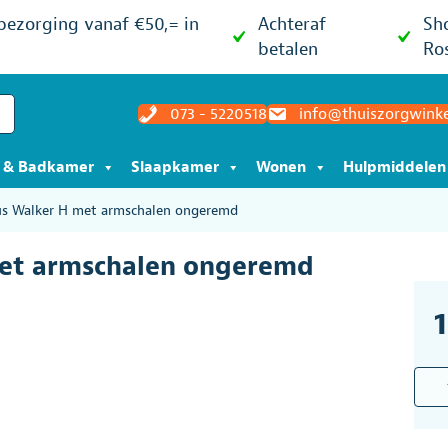
 bezorging vanaf €50,= in
Achteraf
Sh
betalen
Ro
073 - 5220518
info@thuiszorgwinke
t & Badkamer
Slaapkamer
Wonen
Hulpmiddelen
rus Walker H met armschalen ongeremd
met armschalen ongeremd
Roll
Topr
Taur
Walk