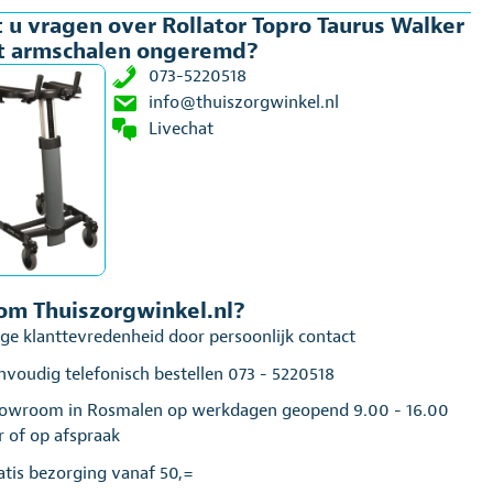
 u vragen over Rollator Topro Taurus Walker
t armschalen ongeremd?
chalen
073-5220518
eremd
info@thuiszorgwinkel.nl
al
Livechat
m Thuiszorgwinkel.nl?
ge klanttevredenheid door persoonlijk contact
nvoudig telefonisch bestellen 073 - 5220518
owroom in Rosmalen op werkdagen geopend 9.00 - 16.00
r of op afspraak
atis bezorging vanaf 50,=