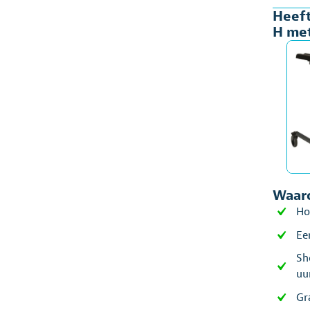
Heeft
H
H me
met
arms
ong
aant
Waaro
Ho
Ee
Sh
uu
Gr