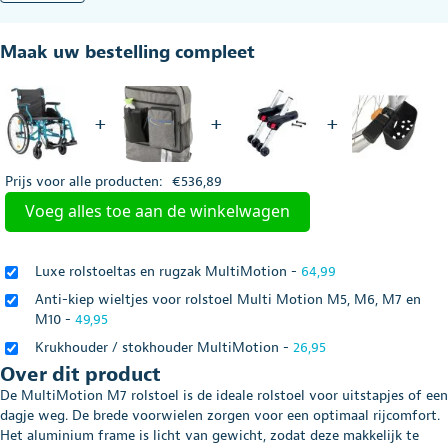
M7
-
Maak uw bestelling compleet
lichtgewicht
en
in
hoogte
+
+
+
verstelbare
handvatten
aantal
Prijs voor alle producten:
€
536,89
Voeg alles toe aan de winkelwagen
Luxe rolstoeltas en rugzak MultiMotion
-
64,99
Anti-kiep wieltjes voor rolstoel Multi Motion M5, M6, M7 en
M10
-
49,95
Krukhouder / stokhouder MultiMotion
-
26,95
Over dit product
De MultiMotion M7 rolstoel is de ideale rolstoel voor uitstapjes of een
dagje weg. De brede voorwielen zorgen voor een optimaal rijcomfort.
Het aluminium frame is licht van gewicht, zodat deze makkelijk te