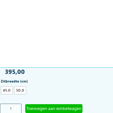
395,00
Zitbreedte (cm)
45.0
50.0
Rolstoel
Toevoegen aan winkelwagen
MultiMotion