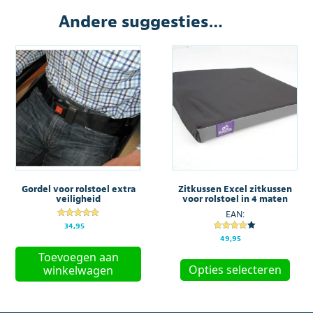
Andere suggesties…
Gordel voor rolstoel extra
Zitkussen Excel zitkussen
veiligheid
voor rolstoel in 4 maten
EAN:
Gewaardeer
34,95
d
Gewaarde
49,95
5.00
erd
uit 5
Dit
4.00
Toevoegen aan
uit 5
produ
Opties selecteren
winkelwagen
heeft
meer
variat