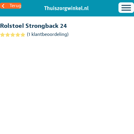
Terug
Rolstoel Strongback 24
(
1
klantbeoordeling)
Gewaardeerd
1
5.00
op 5
gebaseerd
op
klantbeoordel
ing