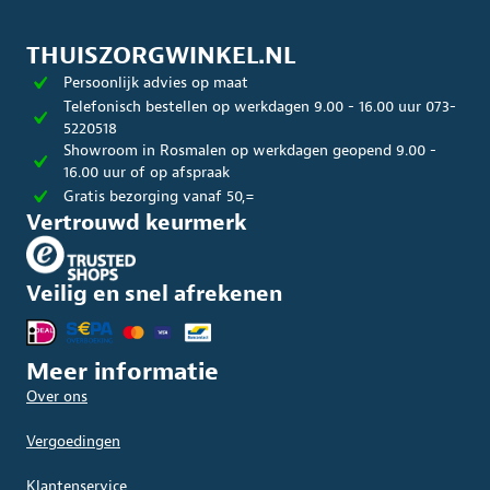
Deze
optie
kan
THUISZORGWINKEL.NL
geko
Persoonlijk advies op maat
word
op
Telefonisch bestellen op werkdagen 9.00 - 16.00 uur 073-
de
5220518
produ
Showroom in Rosmalen op werkdagen geopend 9.00 -
16.00 uur of op afspraak
Gratis bezorging vanaf 50,=
Vertrouwd keurmerk
Veilig en snel afrekenen
Meer informatie
Over ons
Vergoedingen
Klantenservice