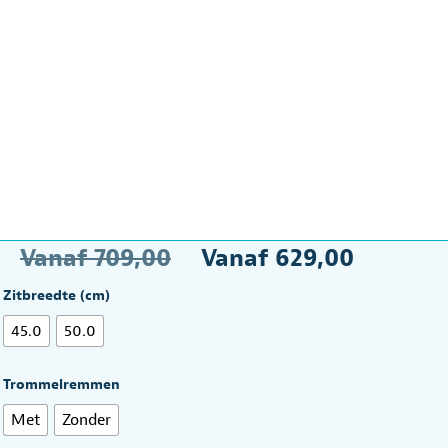
Oorspronkelijke
Huidi
Vanaf
709,00
Vanaf
629,00
prijs
prijs
Zitbreedte (cm)
was:
is:
45.0
50.0
Vanaf
Vanaf
Trommelremmen
€709,00.
€629,
Met
Zonder