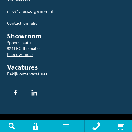
info@thuiszorgwinkel.nl
Contactformulier
Showroom
Spoorstraat 1
5241 EG Rosmalen
Plan uw route
Vacatures
Bekijk onze vacatures
© 2026 THUISZORGWINKEL.NL. Alle rechten voorbehouden.
Algemene
Voorwaarden
|
Privacyverklaring
|
Disclaimer
|
Sitemap