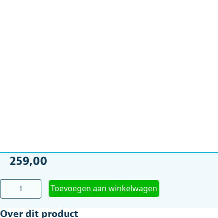
259,00
Rollz
Toevoegen aan winkelwagen
Motion
rolstoelpakket
Over dit product
met