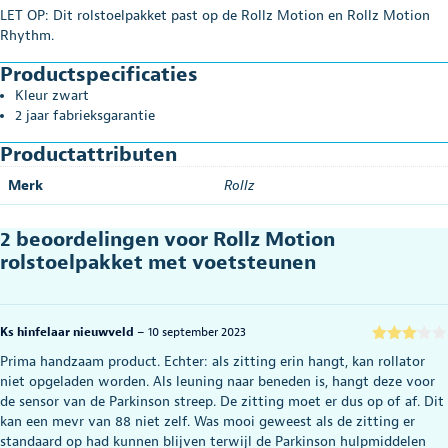
LET OP: Dit rolstoelpakket past op de Rollz Motion en Rollz Motion
Rhythm.
Productspecificaties
Kleur zwart
2 jaar fabrieksgarantie
Productattributen
Merk
Rollz
2 beoordelingen voor
Rollz Motion
rolstoelpakket met voetsteunen
Ks hinfelaar nieuwveld
–
10 september 2023
Gewaar
Prima handzaam product. Echter: als zitting erin hangt, kan rollator
deerd
3
niet opgeladen worden. Als leuning naar beneden is, hangt deze voor
uit 5
de sensor van de Parkinson streep. De zitting moet er dus op of af. Dit
kan een mevr van 88 niet zelf. Was mooi geweest als de zitting er
standaard op had kunnen blijven terwijl de Parkinson hulpmiddelen