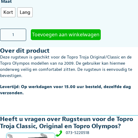
Maat
Kort
Lang
Rugsteun
Toevoegen aan winkelwagen
voor
de
Over dit product
Topro
Troja
Deze rugsteun is geschikt voor de Topro Troja Original/Classic en de
Classic,
Topro Olympos modellen van na 2009. De gebruiker kan hiermee
Original
onderweg veilig en comfortabel zitten. De rugsteun is eenvoudig te
en
bevestigen.
Topro
Olympos
Levertijd: Op werkdagen voor 15.00 uur besteld, dezelfde dag
aantal
verzonden.
Heeft u vragen over Rugsteun voor de Topro
Troja Classic, Original en Topro Olympos?
073-5220518