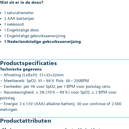
Wat zit er in de doos?
1 saturatiemeter
2 AAA batterijen
1 nekkoord
1 Engelstalige doos
1 Engelstalige gebruiksaanwijzing
1 Nederlandstalige gebruiksaanwijzing
Productspecificaties
Technische gegevens
– Afmeting (LxBxH): 57×33×32mm
– Meetbereik: SpO2: 35～99％ Pols: 30～250BPM
– Eenheden: per 1% voor SpO2, per 1 BPM voor polsslag ratio
– Nauwkeurigheid: ± 2% (70％～99％) voor SpO2, ± 2 BPM voor
polsslag
– Energie: 2 x 1.5V (AAA) alkaline batterij: 30 uur continue of 2.500
metingen.
Productattributen