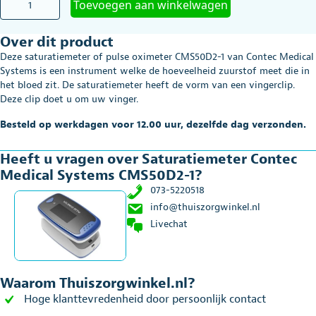
Toevoegen aan winkelwagen
Contec
Medical
Over dit product
Systems
CMS50D2-
Deze saturatiemeter of pulse oximeter CMS50D2-1 van Contec Medical
1
Systems is een instrument welke de hoeveelheid zuurstof meet die in
aantal
het bloed zit. De saturatiemeter heeft de vorm van een vingerclip.
Deze clip doet u om uw vinger.
Besteld op werkdagen voor 12.00 uur, dezelfde dag verzonden.
Heeft u vragen over Saturatiemeter Contec
Medical Systems CMS50D2-1?
073-5220518
info@thuiszorgwinkel.nl
Livechat
Waarom Thuiszorgwinkel.nl?
Hoge klanttevredenheid door persoonlijk contact