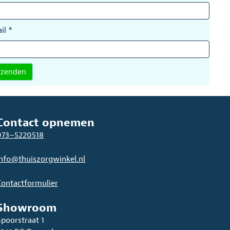
il
*
Contact opnemen
073–5220518
info@thuiszorgwinkel.nl
Contactformulier
Showroom
Spoorstraat 1