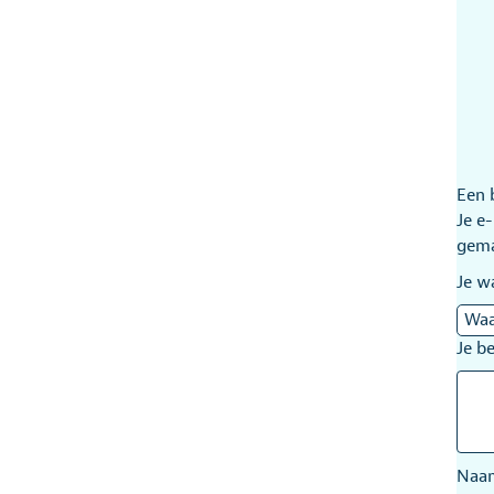
Een 
Je e
gem
Je w
Je b
Na