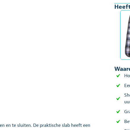
Heeft
Waaro
Ho
Ee
Sh
uu
Gr
Be
en en te sluiten. De praktische slab heeft een