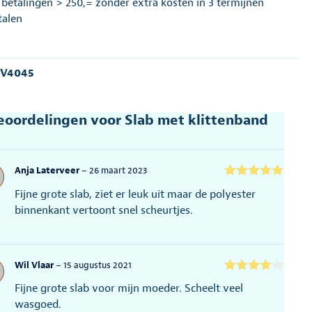
j betalingen > 250,= zonder extra kosten in 3 termijnen
talen
:
V4045
eoordelingen voor
Slab met klittenband
Anja Laterveer
–
26 maart 2023
Gewaardeerd
Fijne grote slab, ziet er leuk uit maar de polyester
5
uit 5
binnenkant vertoont snel scheurtjes.
Wil Vlaar
–
15 augustus 2021
Gewaarde
Fijne grote slab voor mijn moeder. Scheelt veel
erd
4
uit
5
wasgoed.