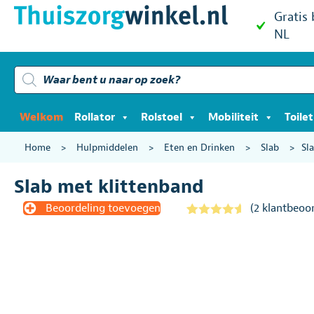
Gratis
NL
Producten
zoeken
Welkom
Rollator
Rolstoel
Mobiliteit
Toile
Home
>
Hulpmiddelen
>
Eten en Drinken
>
Slab
>
Sl
Slab met klittenband
Beoordeling toevoegen
(
2
klantbeoor
Gewaardeer
2
d
4.50
op
5
gebaseerd
op
klantbeoord
elingen