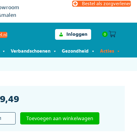
Bestel als zorgverlener
owroom
smalen
Inloggen
0
l.nl
Verbandschoenen
Gezondheid
Acties
19,49
Toevoegen aan winkelwagen
tenband
al