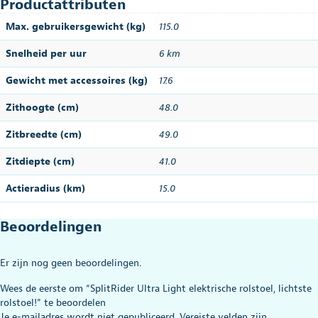
Productattributen
Max. gebruikersgewicht (kg)
115.0
Snelheid per uur
6 km
Gewicht met accessoires (kg)
17.6
Zithoogte (cm)
48.0
Zitbreedte (cm)
49.0
Zitdiepte (cm)
41.0
Actieradius (km)
15.0
Beoordelingen
Er zijn nog geen beoordelingen.
Wees de eerste om “SplitRider Ultra Light elektrische rolstoel, lichtste
rolstoel!” te beoordelen
Je e-mailadres wordt niet gepubliceerd.
Vereiste velden zijn