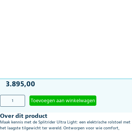
3.895,00
SplitRider
Toevoegen aan winkelwagen
Ultra
Light
Over dit product
elektrische
rolstoel,
Maak kennis met de Splitrider Ultra Light: een elektrische rolstoel met
lichtste
het laagste tilgewicht ter wereld. Ontworpen voor wie comfort,