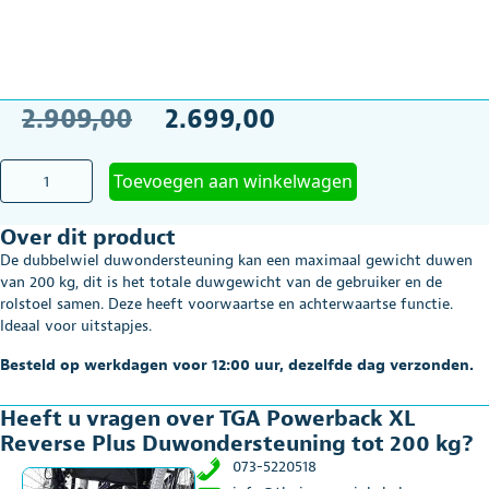
Oorspronkelijke
Huidige
2.909,00
2.699,00
prijs
prijs
TGA
Toevoegen aan winkelwagen
was:
is:
Powerback
XL
€2.909,00.
€2.699,00.
Over dit product
Reverse
Plus
De dubbelwiel duwondersteuning kan een maximaal gewicht duwen
Duwondersteuning
van 200 kg, dit is het totale duwgewicht van de gebruiker en de
tot
rolstoel samen. Deze heeft voorwaartse en achterwaartse functie.
200
Ideaal voor uitstapjes.
kg
aantal
Besteld op werkdagen voor 12:00 uur, dezelfde dag verzonden.
Heeft u vragen over TGA Powerback XL
Reverse Plus Duwondersteuning tot 200 kg?
073-5220518