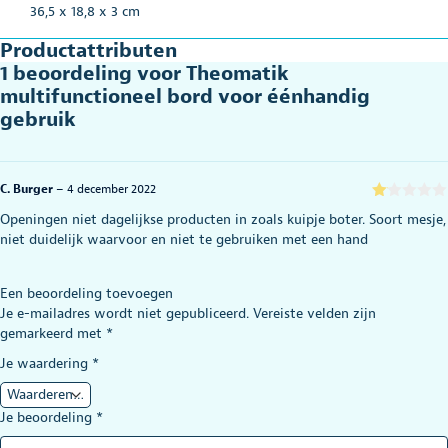
36,5 x 18,8 x 3 cm
Productattributen
1 beoordeling voor
Theomatik
multifunctioneel bord voor éénhandig
gebruik
C. Burger
–
4 december 2022
G
Openingen niet dagelijkse producten in zoals kuipje boter. Soort mesje,
e
niet duidelijk waarvoor en niet te gebruiken met een hand
w
aa
rd
ee
Een beoordeling toevoegen
rd
1
Je e-mailadres wordt niet gepubliceerd.
Vereiste velden zijn
uit
gemarkeerd met
*
5
Je waardering
*
Je beoordeling
*