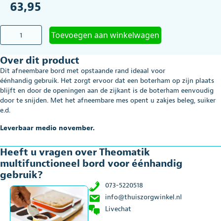
63,95
Theomatik
Toevoegen aan winkelwagen
multifunctioneel
bord
Over dit product
voor
éénhandig
Dit afneembare bord met opstaande rand ideaal voor
gebruik
éénhandig gebruik. Het zorgt ervoor dat een boterham op zijn plaats
aantal
blijft en door de openingen aan de zijkant is de boterham eenvoudig
door te snijden. Met het afneembare mes opent u zakjes beleg, suiker
e.d.
Leverbaar medio november.
Heeft u vragen over Theomatik
multifunctioneel bord voor éénhandig
gebruik?
073-5220518
info@thuiszorgwinkel.nl
Livechat