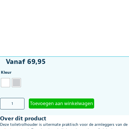
Vanaf
69,95
Kleur
Toiletrolhouder
Toevoegen aan winkelwagen
voor
JadaCare
Over dit product
toiletarmleggers
aantal
Deze toiletrolhouder is uitermate praktisch voor de armleggers van de