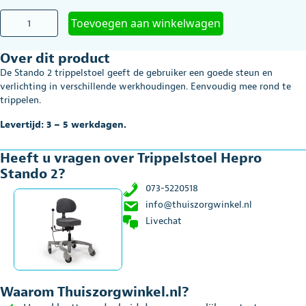
prijs
prijs
Trippelstoel
Toevoegen aan winkelwagen
was:
is:
Hepro
Stando
€1.559,00.
€1.459,00.
Over dit product
2
aantal
De Stando 2 trippelstoel geeft de gebruiker een goede steun en
verlichting in verschillende werkhoudingen. Eenvoudig mee rond te
trippelen.
Levertijd: 3 – 5 werkdagen.
Heeft u vragen over Trippelstoel Hepro
Stando 2?
073-5220518
info@thuiszorgwinkel.nl
Livechat
Waarom Thuiszorgwinkel.nl?