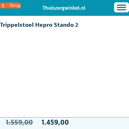
Terug
Trippelstoel Hepro Stando 2
Oorspronkelijke
Huidige
1.559,00
1.459,00