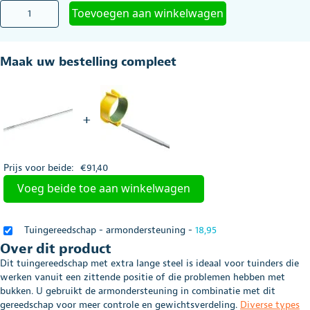
Tuingereedschap
Toevoegen aan winkelwagen
-
hark
met
Maak uw bestelling compleet
lange
steel
aantal
+
Prijs voor beide:
€
91,40
Voeg beide toe aan winkelwagen
Tuingereedschap - armondersteuning
-
18,95
Over dit product
Dit tuingereedschap met extra lange steel is ideaal voor tuinders die
werken vanuit een zittende positie of die problemen hebben met
bukken. U gebruikt de armondersteuning in combinatie met dit
gereedschap voor meer controle en gewichtsverdeling.
Diverse types