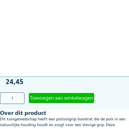
24,45
Tuingereedschap
Toevoegen aan winkelwagen
-
hark
Over dit product
aantal
Dit tuingereedschap heeft een pistoolgrip-handvat die de pols in een
natuurlijke houding houdt en zorgt voor een stevige grip. Deze