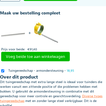
schoffel
met
Maak uw bestelling compleet
lange
steel
aantal
+
Prijs voor beide:
€
91,40
Voeg beide toe aan winkelwagen
Tuingereedschap - armondersteuning
-
18,95
Over dit product
Dit tuingereedschap met extra lange steel is ideaal voor tuinders die
werken vanuit een zittende positie of die problemen hebben met
bukken. U gebruikt de armondersteuning in combinatie met dit
gereedschap voor meer controle en gewichtsverdeling.
Diverse types
tuingereedschap
met en zonder lange steel verkrijgbaar. Dit is de
schoffel.