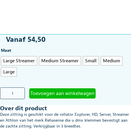
Vanaf
54,50
Maat
Large Streamer
Medium Streamer
Small
Medium
Large
Vaste
Toevoegen aan winkelwagen
zitting
voor
Over dit product
de
rollators
Deze zitting is geschikt voor de rollator Explorer, HD, Server, Streamer
Rehasense
en Athlon van het merk Rehasense die u dmv klemmen bevestigt aan
aantal
de zachte zitting. Verkrijgbaar in 3 breedtes.