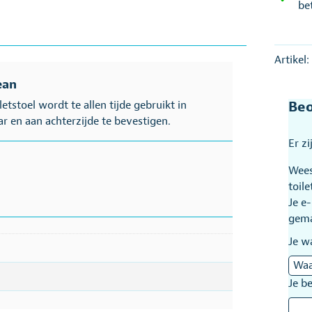
be
Artikel
ean
tstoel wordt te allen tijde gebruikt in
Beo
r en aan achterzijde te bevestigen.
Er z
Wees
toil
Je e
gem
Je w
Je b