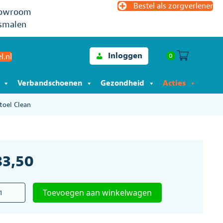
Bestel als zorgverlener
owroom
smalen
Inloggen
0
l.nl
Verbandschoenen
Gezondheid
Acties
toel Clean
83,50
igheidsgordel
Toevoegen aan winkelwagen
he-
trolstoel