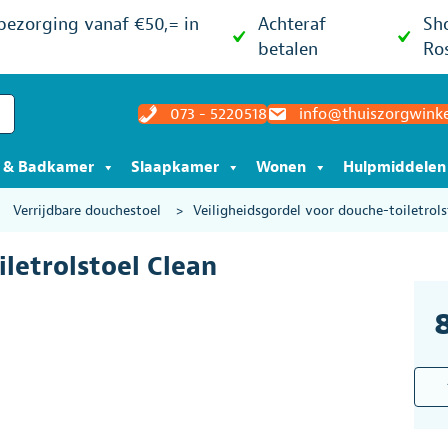
 bezorging vanaf €50,= in
Achteraf
Sh
betalen
Ro
073 - 5220518
info@thuiszorgwinke
t & Badkamer
Slaapkamer
Wonen
Hulpmiddelen
>
Verrijdbare douchestoel
>
Veiligheidsgordel voor douche-toiletrols
letrolstoel Clean
Veil
voor
douc
toile