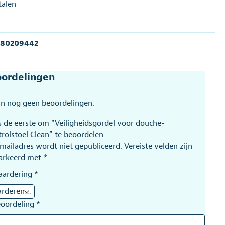
talen
:
80209442
ordelingen
ijn nog geen beoordelingen.
 de eerste om “Veiligheidsgordel voor douche-
etrolstoel Clean” te beoordelen
-mailadres wordt niet gepubliceerd.
Vereiste velden zijn
arkeerd met
*
aardering
*
eoordeling
*