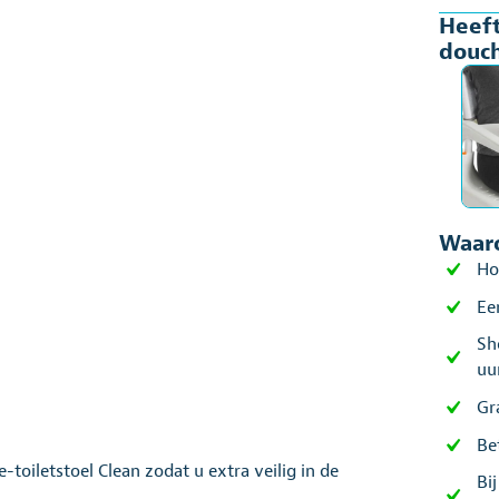
Heeft
Clea
douch
aant
Waaro
Ho
Ee
Sh
uu
Gr
Be
-toiletstoel Clean zodat u extra veilig in de
Bi