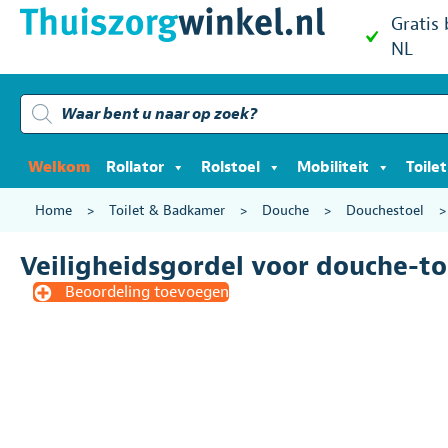
Gratis
NL
Producten
zoeken
Welkom
Rollator
Rolstoel
Mobiliteit
Toile
Home
>
Toilet & Badkamer
>
Douche
>
Douchestoel
Veiligheidsgordel voor douche-toi
Beoordeling toevoegen