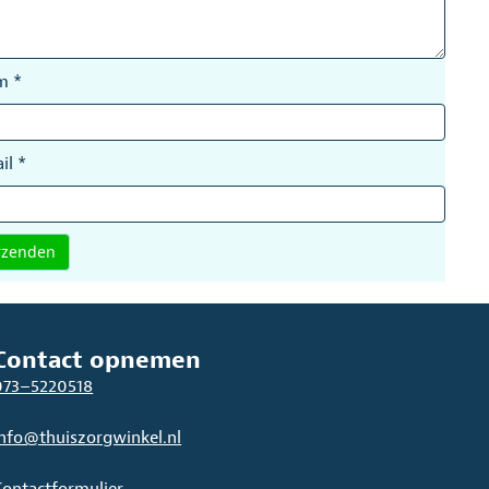
am
*
il
*
Contact opnemen
073–5220518
info@thuiszorgwinkel.nl