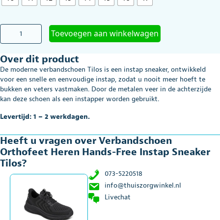
Verbandschoen
Toevoegen aan winkelwagen
Orthofeet
Heren
Over dit product
Hands-
Free
De moderne verbandschoen Tilos is een instap
sneaker, ontwikkeld
Instap
voor een snelle en eenvoudige instap, zodat u nooit meer hoeft te
Sneaker
bukken en veters vastmaken. Door de metalen veer in de achterzijde
Tilos
kan deze schoen als een instapper worden gebruikt.
aantal
Levertijd: 1 – 2 werkdagen.
Heeft u vragen over Verbandschoen
Orthofeet Heren Hands-Free Instap Sneaker
Tilos?
073-5220518
info@thuiszorgwinkel.nl
Livechat