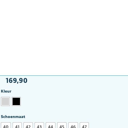
169,90
Kleur
Schoenmaat
40
41
42
43
44
45
46
47