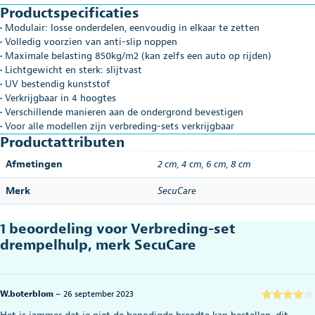
Productspecificaties
• Modulair: losse onderdelen, eenvoudig in elkaar te zetten
• Volledig voorzien van anti-slip noppen
• Maximale belasting 850kg/m2 (kan zelfs een auto op rijden)
• Lichtgewicht en sterk: slijtvast
• UV bestendig kunststof
• Verkrijgbaar in 4 hoogtes
• Verschillende manieren aan de ondergrond bevestigen
• Voor alle modellen zijn verbreding-sets verkrijgbaar
Productattributen
Afmetingen
2 cm
,
4 cm
,
6 cm
,
8 cm
Merk
SecuCare
1 beoordeling voor
Verbreding-set
drempelhulp, merk SecuCare
W.boterblom
–
26 september 2023
Gewaarde