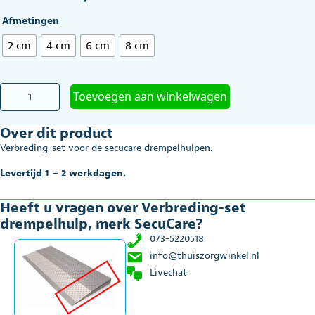
Afmetingen
2 cm
4 cm
6 cm
8 cm
Verbreding-
Toevoegen aan winkelwagen
set
drempelhulp,
Over dit product
merk
SecuCare
Verbreding-set voor de secucare drempelhulpen.
aantal
Levertijd 1 – 2 werkdagen.
Heeft u vragen over Verbreding-set
drempelhulp, merk SecuCare?
073-5220518
info@thuiszorgwinkel.nl
Livechat