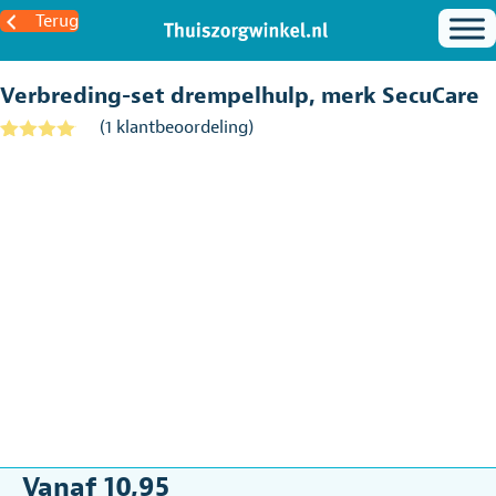
Terug
Verbreding-set drempelhulp, merk SecuCare
(
1
klantbeoordeling)
Gewaarde
1
erd
4.00
op 5
gebaseer
d op
klantbeoor
deling
Vanaf
10,95