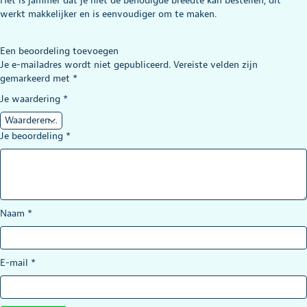
Het is jammer dat je niet de benodigde breedte kan bestellen, dit
erd
4
uit
werkt makkelijker en is eenvoudiger om te maken.
5
Een beoordeling toevoegen
Je e-mailadres wordt niet gepubliceerd.
Vereiste velden zijn
gemarkeerd met
*
Je waardering
*
Je beoordeling
*
Naam
*
E-mail
*