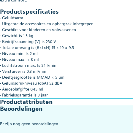
extra comfort.
Productspecificaties
• Geluidsarm
• Uitgebreide accessoires en opbergzak inbegrepen
• Geschikt voor kinderen en volwassenen
• Gewicht is 1,5 kg
• Bedrijfsspanning (V) is 230 V
• Totale omvang is (BxTxH) 15 x 19 x 9.5
• Niveau min. Is 2 ml
• Niveau max. Is 8 ml
• Luchtstroom max. Is 5.1 l/min
• Verstuiver is 0.3 ml/min
• Deeltjesgrootte is MMAD < 5 µm
• Geluidsdrukniveau (dbA) 52 dBA
• Aerosolafgifte 0,45 ml
• Fabrieksgarantie is 3 jaar
Productattributen
Beoordelingen
Er zijn nog geen beoordelingen.