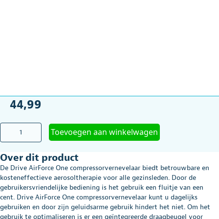
44,99
Vernevelaar
Toevoegen aan winkelwagen
AirForce
One
Over dit product
(Compressorvernevelaar)
aantal
De Drive AirForce One compressorvernevelaar biedt betrouwbare en
kosteneffectieve aerosoltherapie voor alle gezinsleden. Door de
gebruikersvriendelijke bediening is het gebruik een fluitje van een
cent. Drive AirForce One compressorvernevelaar kunt u dagelijks
gebruiken en door zijn geluidsarme gebruik hindert het niet. Om het
gebruik te optimaliseren is er een geïntegreerde draagbeugel voor