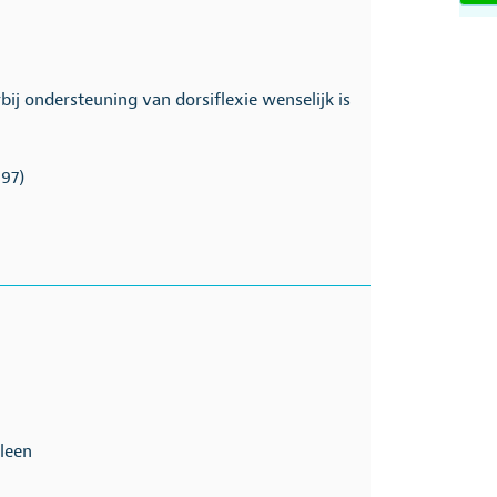
ij ondersteuning van dorsiflexie wenselijk is
.97)
yleen