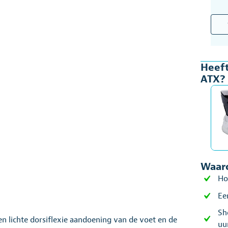
Voet
Bask
ATX
aant
Heeft
ATX?
Waaro
Ho
Ee
Sh
n lichte dorsiflexie aandoening van de voet en de
uu