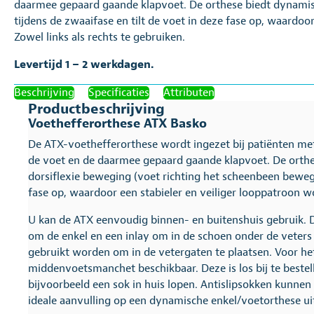
daarmee gepaard gaande klapvoet. De orthese biedt dynamis
tijdens de zwaaifase en tilt de voet in deze fase op, waardoo
Zowel links als rechts te gebruiken.
Levertijd 1 – 2 werkdagen.
Beschrijving
Specificaties
Attributen
Productbeschrijving
Voethefferorthese ATX Basko
De ATX-voethefferorthese wordt ingezet bij patiënten met
de voet en de daarmee gepaard gaande klapvoet. De orth
dorsiflexie beweging (voet richting het scheenbeen bewege
fase op, waardoor een stabieler en veiliger looppatroon wo
U kan de ATX eenvoudig binnen- en buitenshuis gebruik. D
om de enkel en een inlay om in de schoen onder de veters 
gebruikt worden om in de vetergaten te plaatsen. Voor het
middenvoetsmanchet beschikbaar. Deze is los bij te beste
bijvoorbeeld een sok in huis lopen. Antislipsokken kunnen
ideale aanvulling op een dynamische enkel/voetorthese uit