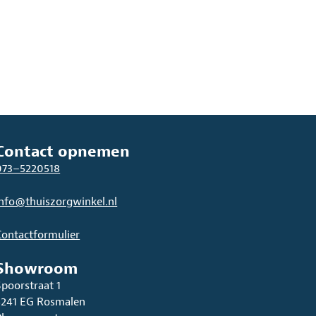
Contact opnemen
073–5220518
info@thuiszorgwinkel.nl
Contactformulier
Showroom
Spoorstraat 1
5241 EG Rosmalen