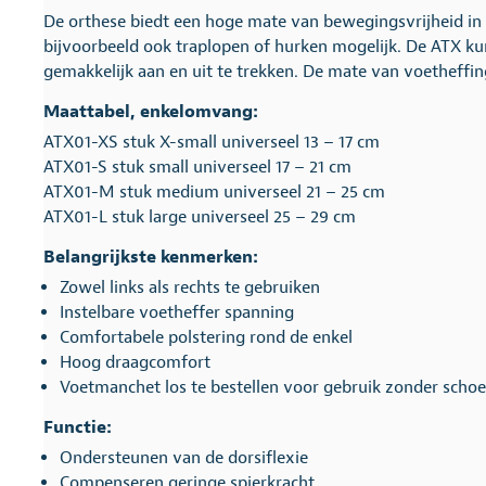
De orthese biedt een hoge mate van bewegingsvrijheid i
bijvoorbeeld ook traplopen of hurken mogelijk. De ATX ku
gemakkelijk aan en uit te trekken. De mate van voetheffin
Maattabel, enkelomvang:
ATX01-XS stuk X-small universeel 13 – 17 cm
ATX01-S stuk small universeel 17 – 21 cm
ATX01-M stuk medium universeel 21 – 25 cm
ATX01-L stuk large universeel 25 – 29 cm
Belangrijkste kenmerken:
Zowel links als rechts te gebruiken
Instelbare voetheffer spanning
Comfortabele polstering rond de enkel
Hoog draagcomfort
Voetmanchet los te bestellen voor gebruik zonder scho
Functie:
Ondersteunen van de dorsiflexie
Compenseren geringe spierkracht