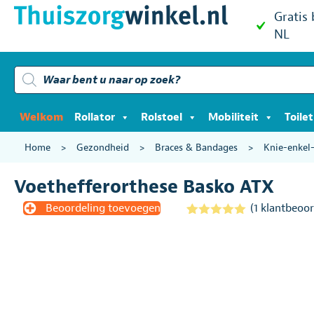
Gratis
NL
Producten
zoeken
Welkom
Rollator
Rolstoel
Mobiliteit
Toile
Home
>
Gezondheid
>
Braces & Bandages
>
Knie-enkel
Voethefferorthese Basko ATX
Beoordeling toevoegen
(
1
klantbeoor
Gewaardeerd
1
5.00
op 5
gebaseerd
op
klantbeoordel
ing