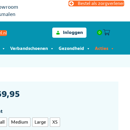
Bestel als zorgverlener
owroom
smalen
Inloggen
0
l.nl
Verbandschoenen
Gezondheid
Acties
69,95
t
all
Medium
Large
XS