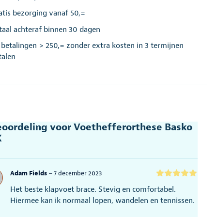
atis bezorging vanaf 50,=
taal achteraf binnen 30 dagen
j betalingen > 250,= zonder extra kosten in 3 termijnen
talen
eoordeling voor
Voethefferorthese Basko
X
Adam Fields
–
7 december 2023
Gewaardeerd
Het beste klapvoet brace. Stevig en comfortabel.
5
uit 5
Hiermee kan ik normaal lopen, wandelen en tennissen.