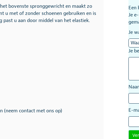
n het bovenste spronggewricht en maakt zo
Een 
nt u met of zonder schoenen gebruiken en is
Je e
g past u aan door middel van het elastiek.
gem
Je w
Je b
Na
E-ma
en (neem contact met ons op)