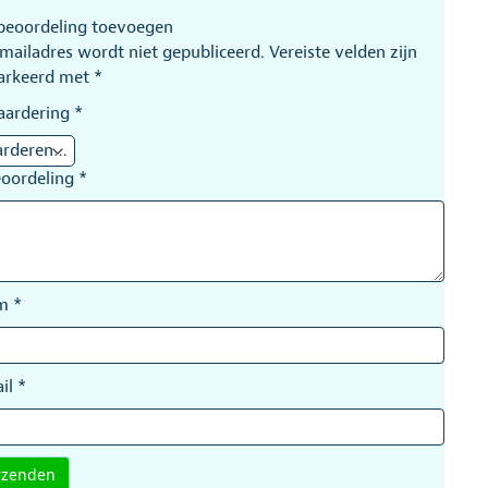
beoordeling toevoegen
-mailadres wordt niet gepubliceerd.
Vereiste velden zijn
arkeerd met
*
aardering
*
eoordeling
*
am
*
il
*