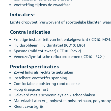
Voetheffing tijdens de zwaaifase
Indicaties:
Lichte dropvoet (verworven) of soortgelijke klachten waarb
Contra Indicaties
Ernstige instabiliteit van het enkelgewricht (ICD10: M24
Huidprobleem (Huidirritatie) (ICD10: L80)
Spasme (mild tot zwaar) (ICD10: R25.2)
Veneuze/lymfatische refluxproblemen (ICD10: I87.2-)
Productspecificaties
Zowel links als rechts te gebruiken
Instelbare voetheffer spanning
Comfortabele polstering rond de enkel
Hoog draagcomfort
Geleverd met 2 schoeninlays en 2 schoenhaken
Materiaal: Latexvrij, polyester, polyurethaan, polyprop
Kleur: zwart/grijs