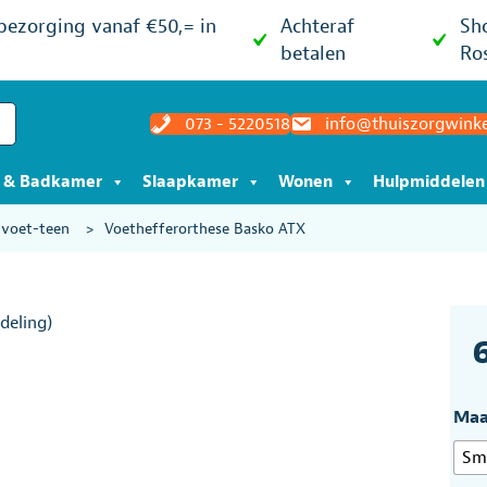
 bezorging vanaf €50,= in
Achteraf
Sh
betalen
Ro
073 - 5220518
info@thuiszorgwinke
t & Badkamer
Slaapkamer
Wonen
Hulpmiddelen
-voet-teen
>
Voethefferorthese Basko ATX
deling)
Maa
Sm