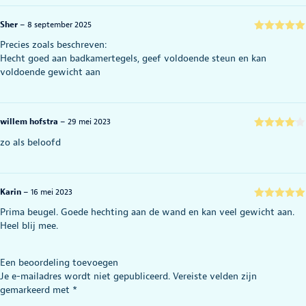
Sher
–
8 september 2025
Gewaardeerd
Precies zoals beschreven:
5
uit 5
Hecht goed aan badkamertegels, geef voldoende steun en kan
voldoende gewicht aan
willem hofstra
–
29 mei 2023
Gewaarde
zo als beloofd
erd
4
uit
5
Karin
–
16 mei 2023
Gewaardeerd
Prima beugel. Goede hechting aan de wand en kan veel gewicht aan.
5
uit 5
Heel blij mee.
Een beoordeling toevoegen
Je e-mailadres wordt niet gepubliceerd.
Vereiste velden zijn
gemarkeerd met
*