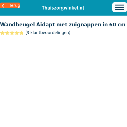
Terug
Wandbeugel Aidapt met zuignappen in 60 cm
(
3
klantbeoordelingen)
Gewaardeer
3
d
4.67
op
5
gebaseerd
op
klantbeoord
elingen