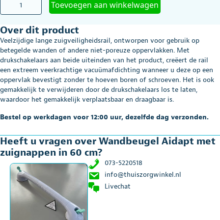
Toevoegen aan winkelwagen
Aidapt
met
Over dit product
zuignappen
in
Veelzijdige lange zuigveiligheidsrail, ontworpen voor gebruik op
60
betegelde wanden of andere niet-poreuze oppervlakken. Met
cm
drukschakelaars aan beide uiteinden van het product, creëert de rail
aantal
een extreem veerkrachtige vacuümafdichting wanneer u deze op een
oppervlak bevestigt zonder te hoeven boren of schroeven. Het is ook
gemakkelijk te verwijderen door de drukschakelaars los te laten,
waardoor het gemakkelijk verplaatsbaar en draagbaar is.
Bestel op werkdagen voor 12:00 uur, dezelfde dag verzonden.
Heeft u vragen over Wandbeugel Aidapt met
zuignappen in 60 cm?
073-5220518
info@thuiszorgwinkel.nl
Livechat