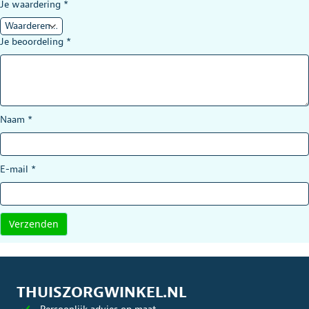
Je waardering
*
Je beoordeling
*
Naam
*
E-mail
*
THUISZORGWINKEL.NL