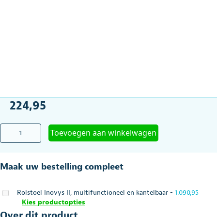
224,95
Werktafel
Toevoegen aan winkelwagen
zwart
voor
de
Maak uw bestelling compleet
Rolstoel
Vermeiren
Wegklapbaar
Rolstoel Inovys II, multifunctioneel en kantelbaar
-
1.090,95
aantal
Kies productopties
Over dit product